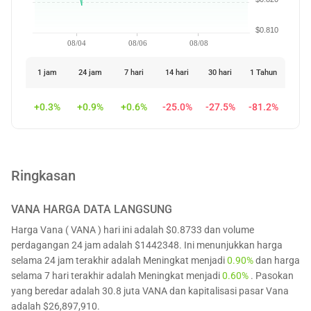
$0.810
08/04
08/06
08/08
1 jam
24 jam
7 hari
14 hari
30 hari
1 Tahun
+0.3%
+0.9%
+0.6%
-25.0%
-27.5%
-81.2%
Ringkasan
VANA
HARGA DATA LANGSUNG
Harga Vana ( VANA ) hari ini adalah $0.8733 dan volume
perdagangan 24 jam adalah $1442348. Ini menunjukkan harga
selama 24 jam terakhir adalah Meningkat menjadi
0.90%
dan harga
selama 7 hari terakhir adalah Meningkat menjadi
0.60%
. Pasokan
yang beredar adalah 30.8 juta VANA dan kapitalisasi pasar Vana
adalah $26,897,910.