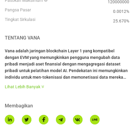
Pasokan Maksimum
120000000
Pangsa Pasar
0.0012%
Tingkat Sirkulasi
25.670
%
TENTANG
VANA
Vana adalah jaringan blockchain Layer 1 yang kompatibel
dengan EVM yang memungkinkan pengguna mengubah data
pribadi menjadi aset finansial dengan mengagregasi dataset
pribadi untuk pelatihan model AI. Pendekatan ini memungkinkan
individu untuk men-tokenisasi dan memonetisasi data mereka
melalui Organisasi Otonom Terdesentralisasi Data (Data DAOs),
Lihat Lebih Banyak
memberikan mereka kepemilikan dan kontrol atas jejak digital
mereka.
VANA DOCS
Membagikan
Fitur Utama Vana:
Data Liquidity Pools (DLPs): Vana memperkenalkan Data