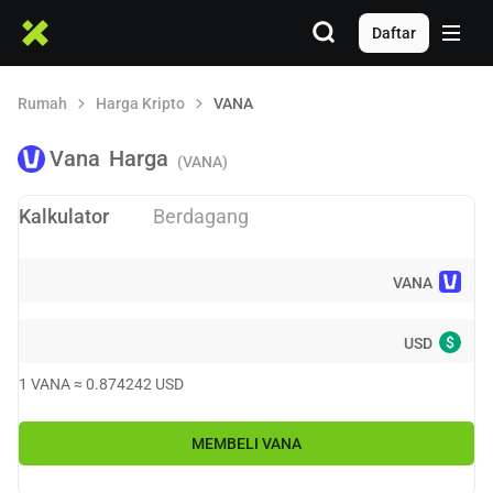
Daftar
Rumah
Harga Kripto
VANA
Vana
Harga
(VANA)
Kalkulator
Berdagang
VANA
$
USD
1
VANA
≈
0.874242
USD
MEMBELI
VANA