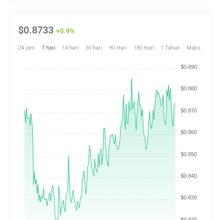
$
0.8733
+0.9%
24 jam
7 hari
14 hari
30 hari
90 Hari
180 Hari
1 Tahun
Maks.
$0.890
$0.880
$0.870
$0.860
$0.850
$0.840
$0.830
$0.820