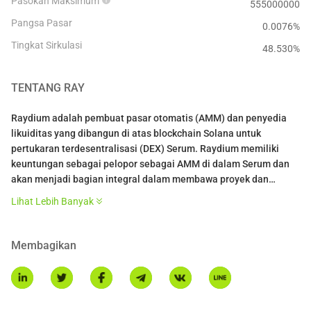
Pasokan Maksimum
555000000
Pangsa Pasar
0.0076%
Tingkat Sirkulasi
48.530
%
TENTANG
RAY
Raydium adalah pembuat pasar otomatis (AMM) dan penyedia
likuiditas yang dibangun di atas blockchain Solana untuk
pertukaran terdesentralisasi (DEX) Serum. Raydium memiliki
keuntungan sebagai pelopor sebagai AMM di dalam Serum dan
akan menjadi bagian integral dalam membawa proyek dan
protokol baru serta yang sudah ada ke dalam ekosistem. Protokol
Lihat Lebih Banyak
ini akan bertindak sebagai jembatan bagi proyek yang ingin
berkembang ke Solana dan Serum, dan dalam prosesnya,
Raydium dan token RAY akan menjadi fondasi untuk
Membagikan
memungkinkan pengembangan lebih lanjut dengan mitra,
platformnya sendiri, dan ekosistem secara keseluruhan.
Tidak seperti AMM lainnya, Raydium menyediakan likuiditas on-