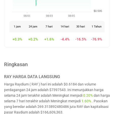
$0.595
08/01
08/03
08/05
1 jam
24 jam
7 hari
14 hari
30 hari
1 Tahun
+0.3%
+0.2%
+1.6%
-4.4%
-16.5%
-76.9%
Ringkasan
RAY
HARGA DATA LANGSUNG
Harga Raydium ( RAY ) hari ini adalah $0.6184 dan volume
perdagangan 24 jam adalah $7397543. Ini menunjukkan harga
selama 24 jam terakhir adalah Meningkat menjadi
0.20%
dan harga
selama 7 hari terakhir adalah Meningkat menjadi
1.60%
. Pasokan
yang beredar adalah 269.313892480486 juta RAY dan kapitalisasi
pasar Raydium adalah $166,609,363.