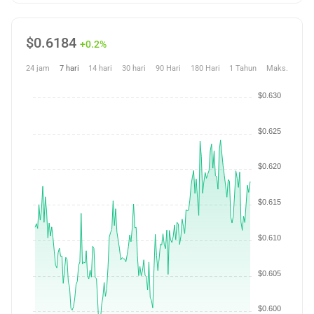
$
0.6184
+0.2%
24 jam
7 hari
14 hari
30 hari
90 Hari
180 Hari
1 Tahun
Maks.
$0.630
$0.625
$0.620
$0.615
$0.610
$0.605
$0.600