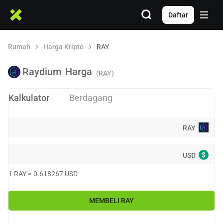
Daftar
Rumah
Harga Kripto
RAY
Raydium
Harga
(RAY)
Kalkulator
Berdagang
RAY
$
USD
1
RAY
≈
0.618267
USD
MEMBELI
RAY