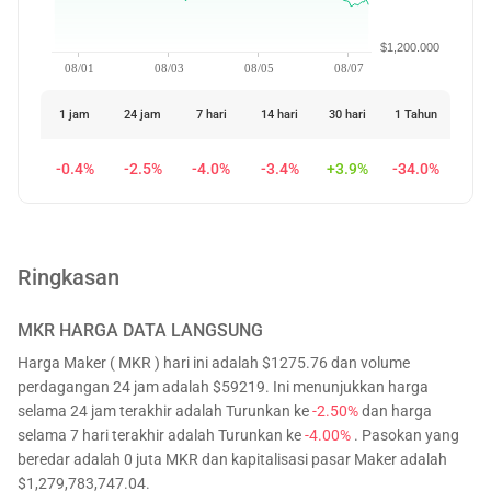
$1,200.000
08/01
08/03
08/05
08/07
1 jam
24 jam
7 hari
14 hari
30 hari
1 Tahun
-0.4%
-2.5%
-4.0%
-3.4%
+3.9%
-34.0%
Ringkasan
MKR
HARGA DATA LANGSUNG
Harga Maker ( MKR ) hari ini adalah $1275.76 dan volume
perdagangan 24 jam adalah $59219. Ini menunjukkan harga
selama 24 jam terakhir adalah Turunkan ke
-2.50%
dan harga
selama 7 hari terakhir adalah Turunkan ke
-4.00%
. Pasokan yang
beredar adalah 0 juta MKR dan kapitalisasi pasar Maker adalah
$1,279,783,747.04.