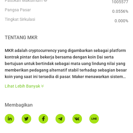
Pasokan Maksimum
1005577
Pangsa Pasar
0.0556%
Tingkat Sirkulasi
0.000
%
TENTANG
MKR
MKR adalah cryptocurrency yang digambarkan sebagai platform
kontrak pintar dan bekerja bersama dengan koin Dai serta
bertujuan untuk bertindak sebagai mata uang lindung nilai yang
memberikan pedagang alternatif stabil terhadap sebagian besar
koin yang saat ini tersedia di pasar. Maker menawarkan sistem
stablecoin yang transparan yang sepenuhnya dapat diperiksa di
Lihat Lebih Banyak
blockchain Ethereum. Didirikan hampir tiga tahun yang lalu,
MakerDao dipimpin oleh Rune Christensen, CEO dan pendirinya.
Koin MKR dari Maker adalah pendatang baru di pasar dan bukan
Membagikan
proyek yang dikenal luas. Namun, setelah hari ini, itu akan
dikenal oleh banyak orang setelah melonjak 40% dan merupakan
salah satu koin yang naik ke ketenaran selama puncak dan
lembah baru-baru ini.