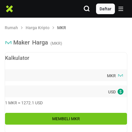
Daftar
Rumah
Harga Kripto
MKR
Maker
Harga
(MKR)
Kalkulator
MKR
$
USD
1
MKR
≈
1272.1
USD
MEMBELI
MKR