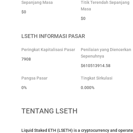
Sepanjang Masa
Titik Terendah Sepanjang
Masa
$
0
$
0
LSETH
INFORMASI PASAR
Peringkat Kapitalisasi Pasar
Penilaian yang Diencerkan
Sepenuhnya
7908
$
610513914.58
Pangsa Pasar
Tingkat Sirkulasi
0%
0.000
%
TENTANG
LSETH
Liquid Staked ETH (LSETH) is a cryptocurrency and operate