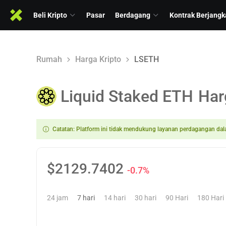
Beli Kripto
Pasar
Berdagang
Kontrak Berjangk
Rumah
Harga Kripto
LSETH
Liquid Staked ETH
Har
Catatan: Platform ini tidak mendukung layanan perdagangan dal
$
2129.7402
-0.7%
24 jam
7 hari
14 hari
30 hari
90 Hari
180 Hari