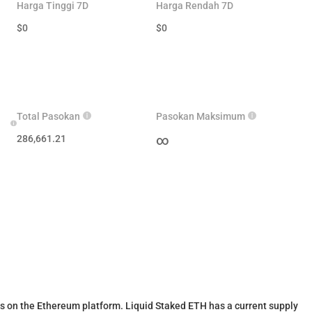
Harga Tinggi 7D
Harga Rendah 7D
$
0
$
0
Total Pasokan
Pasokan Maksimum
286,661.21
∞
s on the Ethereum platform. Liquid Staked ETH has a current supply