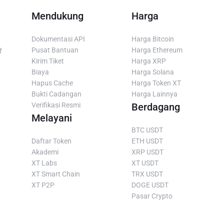
Mendukung
Harga
Dokumentasi API
Harga Bitcoin
Pusat Bantuan
Harga Ethereum
f
Kirim Tiket
Harga XRP
Biaya
Harga Solana
Hapus Cache
Harga Token XT
Bukti Cadangan
Harga Lainnya
Verifikasi Resmi
Berdagang
Melayani
BTC USDT
Daftar Token
ETH USDT
Akademi
XRP USDT
XT Labs
XT USDT
XT Smart Chain
TRX USDT
XT P2P
DOGE USDT
Pasar Crypto