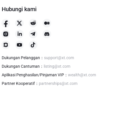
Hubungi kami
Dukungan Pelanggan
：
support@xt.com
Dukungan Cantuman
：
listing@xt.com
Aplikasi Penghasilan/Pinjaman VIP
：
wealth@xt.com
Partner Kooperatif
：
partnerships@xt.com