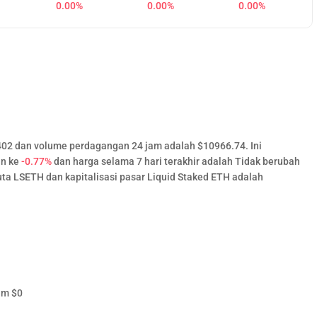
0.00%
0.00%
0.00%
7402 dan volume perdagangan 24 jam adalah $10966.74. Ini
an ke
-0.77%
dan harga selama 7 hari terakhir adalah Tidak berubah
ta LSETH dan kapitalisasi pasar Liquid Staked ETH adalah
am
$
0