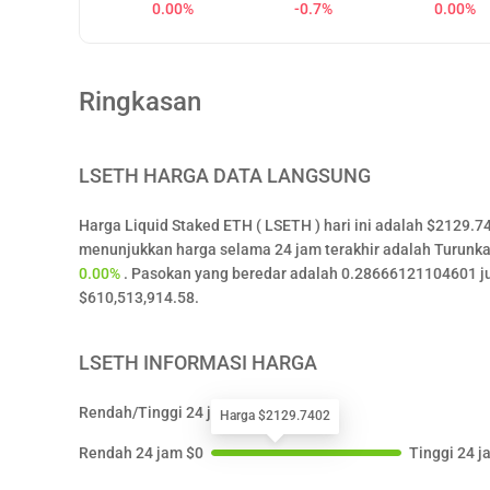
0.00%
-0.7%
0.00%
Ringkasan
LSETH
HARGA DATA LANGSUNG
Harga Liquid Staked ETH ( LSETH ) hari ini adalah $2129.
menunjukkan harga selama 24 jam terakhir adalah Turunk
0.00%
. Pasokan yang beredar adalah 0.28666121104601 ju
$610,513,914.58.
LSETH
INFORMASI HARGA
Rendah/Tinggi 24 jam
Harga $2129.7402
Rendah 24 jam
$
0
Tinggi 24 j