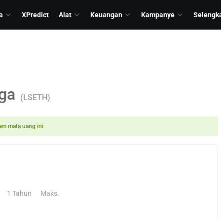
a
XPredict
Alat
Keuangan
Kampanye
Selengk
ga
(LSETH)
am mata uang ini
1 Tahun
Maks.