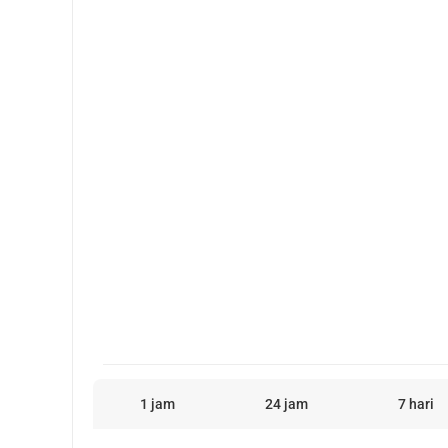
1 jam
24 jam
7 hari