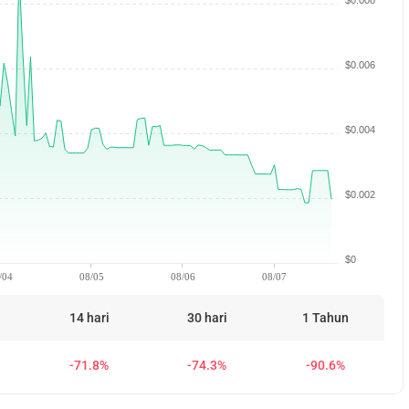
$0.008
$0.006
$0.004
$0.002
$0
/04
08/05
08/06
08/07
14 hari
30 hari
1 Tahun
-71.8%
-74.3%
-90.6%