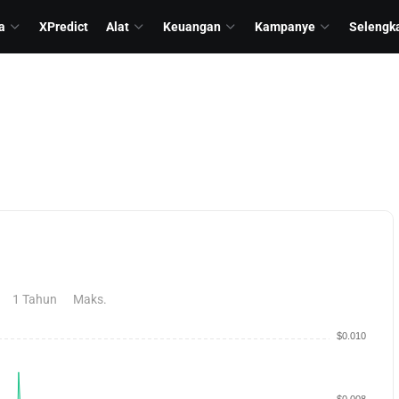
a
XPredict
Alat
Keuangan
Kampanye
Selengk
1 Tahun
Maks.
$0.010