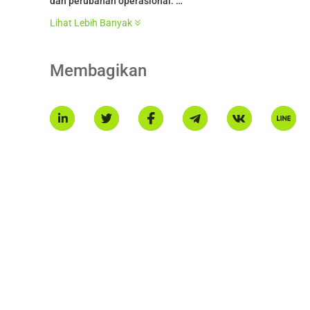
dan perubahan operasional.
* Pengenalan ini dihasilkan oleh terjemahan AI dan hanya u
Lihat Lebih Banyak
Membagikan