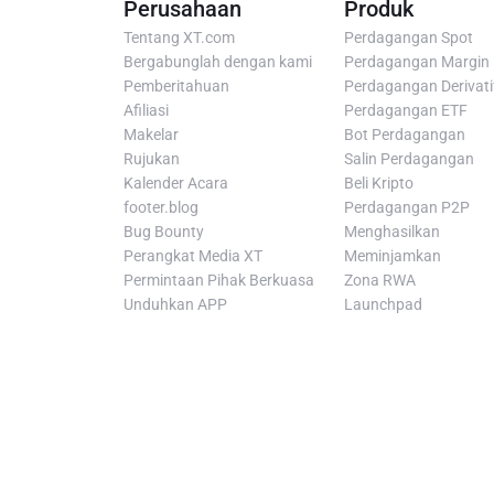
Perusahaan
Produk
Tentang XT.com
Perdagangan Spot
Bergabunglah dengan kami
Perdagangan Margin
Pemberitahuan
Perdagangan Derivati
Afiliasi
Perdagangan ETF
Makelar
Bot Perdagangan
Rujukan
Salin Perdagangan
Kalender Acara
Beli Kripto
footer.blog
Perdagangan P2P
Bug Bounty
Menghasilkan
Perangkat Media XT
Meminjamkan
Permintaan Pihak Berkuasa
Zona RWA
Unduhkan APP
Launchpad