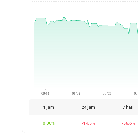
08/01
08/02
08/03
08
1 jam
24 jam
7 hari
0.00%
-14.5%
-56.6%