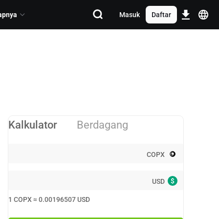
apnya
Masuk
Daftar
Kalkulator
Berdagang
COPX
$
USD
1
COPX
≈
0.00196507
USD