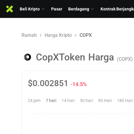
Beli Kripto
Pasar
Berdagang
Kontrak Berjangk
Rumah
Harga Kripto
COPX
CopXToken
Harga
(COPX)
$
0.002851
-14.5%
24 jam
7 hari
14 hari
30 hari
90 Hari
180 Hari