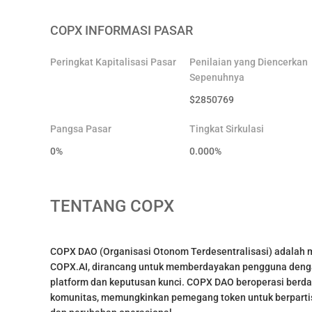
COPX
INFORMASI PASAR
Peringkat Kapitalisasi Pasar
Penilaian yang Diencerkan
Sepenuhnya
$
2850769
Pangsa Pasar
Tingkat Sirkulasi
0%
0.000
%
TENTANG
COPX
COPX DAO (Organisasi Otonom Terdesentralisasi) adalah m
COPX.AI, dirancang untuk memberdayakan pengguna den
platform dan keputusan kunci. COPX DAO beroperasi berdasa
komunitas, memungkinkan pemegang token untuk berpartis