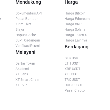
Mendukung
Harga
Dokumentasi API
Harga Bitcoin
Pusat Bantuan
Harga Ethereum
f
Kirim Tiket
Harga XRP
Biaya
Harga Solana
Hapus Cache
Harga Token XT
Bukti Cadangan
Harga Lainnya
Verifikasi Resmi
Berdagang
Melayani
BTC USDT
Daftar Token
ETH USDT
Akademi
XRP USDT
XT Labs
XT USDT
XT Smart Chain
TRX USDT
XT P2P
DOGE USDT
Pasar Crypto