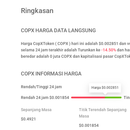
Ringkasan
COPX
HARGA DATA LANGSUNG
Harga CopXToken ( COPX ) hari ini adalah $0.002851 dan 
selama 24 jam terakhir adalah Turunkan ke
-14.50%
dan ha
beredar adalah 0 juta COPX dan kapitalisasi pasar CopXTo
COPX
INFORMASI HARGA
Rendah/Tinggi 24 jam
Harga $0.002851
Rendah 24 jam
$
0.001854
Tin
Sepanjang Masa
Titik Terendah Sepanjang
Masa
$
0.4921
$
0.001854