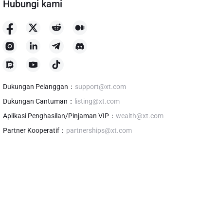
Hubungi kami
Dukungan Pelanggan
：
support@xt.com
Dukungan Cantuman
：
listing@xt.com
Aplikasi Penghasilan/Pinjaman VIP
：
wealth@xt.com
Partner Kooperatif
：
partnerships@xt.com