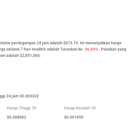
volume perdagangan 24 jam adalah $673.19. Ini menunjukkan harga
rga selama 7 hari terakhir adalah Turunkan ke
-56.60%
. Pasokan yang
ken adalah $2,851,060.
ggi 24 jam
$
0.003332
Harga Tinggi 7D
Harga Rendah 7D
$
0.008962
$
0.001855