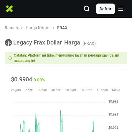
Daftar
Rumah
Harga Kripto
FRAX
Legacy Frax Dollar
Harga
(FRAX)
Catatan: Platform ini tidak mendukung layanan perdagangan dalam
mata uang ini
$
0.9904
0.00%
24 jam
7 hari
14 hari
30 hari
90 Hari
180 Hari
1 Tahun
Maks.
$0.991
$0.991
$0.991