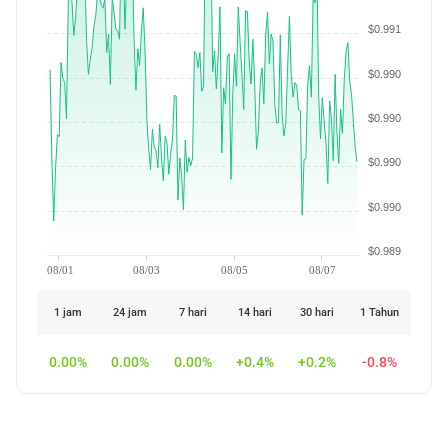
$0.991
$0.990
$0.990
$0.990
$0.990
$0.989
08/01
08/03
08/05
08/07
1 jam
24 jam
7 hari
14 hari
30 hari
1 Tahun
0.00%
0.00%
0.00%
+0.4%
+0.2%
-0.8%