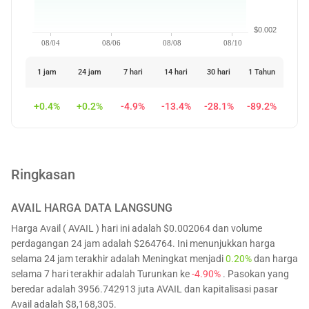
$0.002
08/04
08/06
08/08
08/10
1 jam
24 jam
7 hari
14 hari
30 hari
1 Tahun
+0.4%
+0.2%
-4.9%
-13.4%
-28.1%
-89.2%
Ringkasan
AVAIL
HARGA DATA LANGSUNG
Harga Avail ( AVAIL ) hari ini adalah $0.002064 dan volume
perdagangan 24 jam adalah $264764. Ini menunjukkan harga
selama 24 jam terakhir adalah Meningkat menjadi
0.20%
dan harga
selama 7 hari terakhir adalah Turunkan ke
-4.90%
. Pasokan yang
beredar adalah 3956.742913 juta AVAIL dan kapitalisasi pasar
Avail adalah $8,168,305.