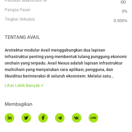
Pasokan Maksimum
∞
Pangsa Pasar
0%
Tingkat Sirkulasi
0.000
%
TENTANG
AVAIL
Arsitektur modular Avail menggabungkan dua lapisan
infrastruktur penting yang membentuk tulang punggung ekonomi
onchain yang terpadu. Avail Nexus adalah lapisan infrastruktur
multichain yang menyatukan cara aplikasi, pengguna, dan
likuiditas berinteraksi di seluruh ekosistem. Melalui satu
integrasi, Nexus memungkinkan pengembang menghubungkan
Lihat Lebih Banyak
aplikasi mereka dengan likuiditas dan pengguna dari rantai mana
pun, tanpa jembatan, penyebaran ulang, atau kompleksitas gas.
Di intinya, Nexus adalah mesin niat yang menangani routing
Membagikan
lintas rantai, eksekusi transaksi, dan penyelesaian dana atas
nama pengguna dan aplikasi yang mereka gunakan. Bagi
pengembang, Nexus mengubah pengalaman lintas rantai yang
terfragmentasi menjadi aliran tunggal yang membuka pasar