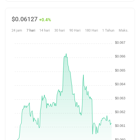
$
0.06127
+0.4%
24 jam
7 hari
14 hari
30 hari
90 Hari
180 Hari
1 Tahun
Maks.
$0.067
$0.066
$0.065
$0.064
$0.063
$0.062
$0.061
$0.060