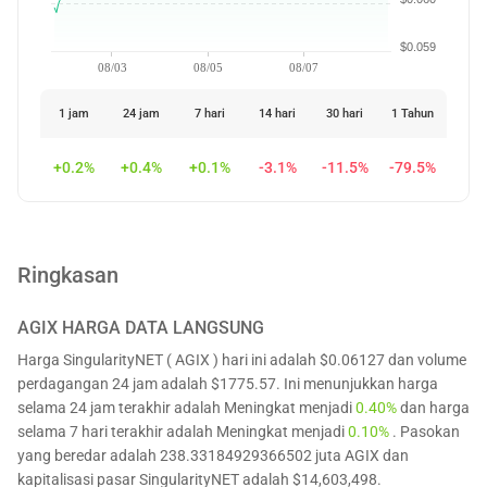
$0.059
08/03
08/05
08/07
1 jam
24 jam
7 hari
14 hari
30 hari
1 Tahun
+0.2%
+0.4%
+0.1%
-3.1%
-11.5%
-79.5%
Ringkasan
AGIX
HARGA DATA LANGSUNG
Harga SingularityNET ( AGIX ) hari ini adalah $0.06127 dan volume
perdagangan 24 jam adalah $1775.57. Ini menunjukkan harga
selama 24 jam terakhir adalah Meningkat menjadi
0.40%
dan harga
selama 7 hari terakhir adalah Meningkat menjadi
0.10%
. Pasokan
yang beredar adalah 238.33184929366502 juta AGIX dan
kapitalisasi pasar SingularityNET adalah $14,603,498.