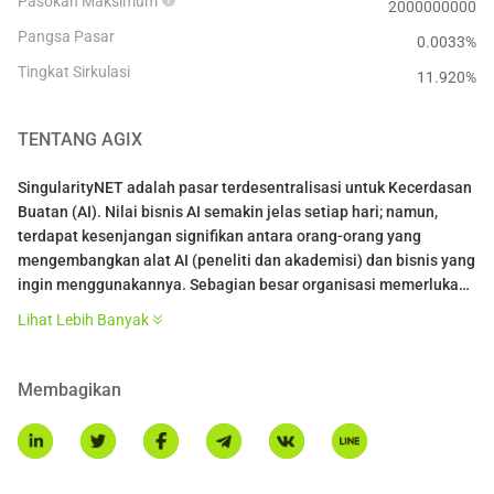
Pasokan Maksimum
2000000000
Pangsa Pasar
0.0033%
Tingkat Sirkulasi
11.920
%
TENTANG
AGIX
SingularityNET adalah pasar terdesentralisasi untuk Kecerdasan
Buatan (AI). Nilai bisnis AI semakin jelas setiap hari; namun,
terdapat kesenjangan signifikan antara orang-orang yang
mengembangkan alat AI (peneliti dan akademisi) dan bisnis yang
ingin menggunakannya. Sebagian besar organisasi memerlukan
solusi yang lebih disesuaikan daripada yang dapat ditawarkan
Lihat Lebih Banyak
oleh satu proyek AI, dan proyek penelitian sering kali mengalami
kesulitan dalam mengakses set data yang cukup besar untuk
membangun pembelajaran mesin yang efektif. SingularityNET
Membagikan
menutup kesenjangan ini.
Visi jangka panjang tim SingularityNET adalah membangun
jaringan interaksi Agen AI kompleks yang terutama