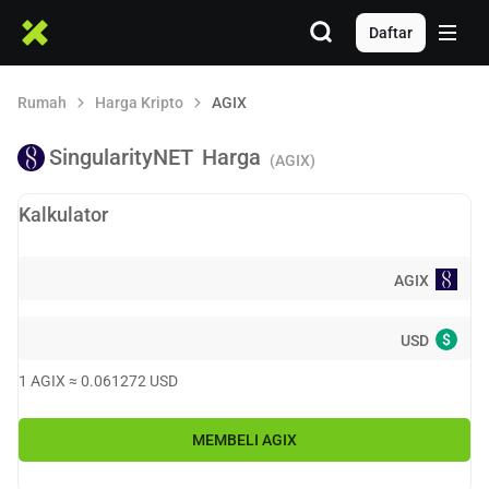
Daftar
Rumah
Harga Kripto
AGIX
SingularityNET
Harga
(AGIX)
Kalkulator
AGIX
$
USD
1
AGIX
≈
0.061272
USD
MEMBELI
AGIX