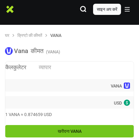
साइन अप करें
घर
क्रिप्टो की कीमतें
VANA
Vana
कीमत
(VANA)
कैलकुलेटर
व्यापार
VANA
$
USD
1
VANA
≈
0.874659
USD
खरीदना
VANA