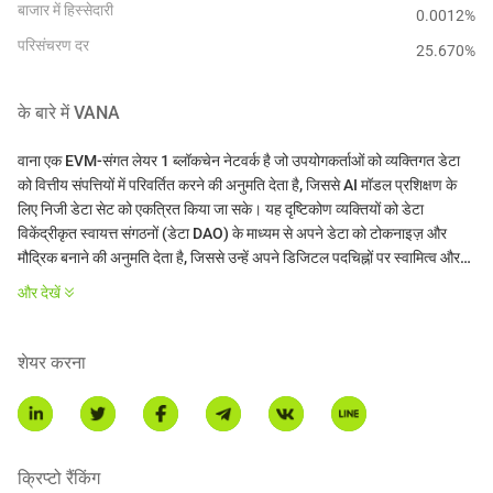
बाजार में हिस्सेदारी
0.0012%
परिसंचरण दर
25.670
%
के बारे में
VANA
वाना एक EVM-संगत लेयर 1 ब्लॉकचेन नेटवर्क है जो उपयोगकर्ताओं को व्यक्तिगत डेटा
को वित्तीय संपत्तियों में परिवर्तित करने की अनुमति देता है, जिससे AI मॉडल प्रशिक्षण के
लिए निजी डेटा सेट को एकत्रित किया जा सके। यह दृष्टिकोण व्यक्तियों को डेटा
विकेंद्रीकृत स्वायत्त संगठनों (डेटा DAO) के माध्यम से अपने डेटा को टोकनाइज़ और
मौद्रिक बनाने की अनुमति देता है, जिससे उन्हें अपने डिजिटल पदचिह्नों पर स्वामित्व और
नियंत्रण प्राप्त होता है।
और देखें
VANA DOCS
वाना की मुख्य विशेषताएँ:
शेयर करना
डेटा तरलता पूल (DLPs): वाना डेटा तरलता पूल पेश करता है, जहाँ उपयोगकर्ता डेटा का
योगदान कर सकते हैं, जिसे फिर मान्य और टोकनाइज़ किया जाता है। ये पूल डेटा टोकन के
निर्माण को सुविधाजनक बनाते हैं, जो योगदान किए गए डेटा के स्वामित्व और मूल्य का
प्रतिनिधित्व करते हैं।
क्रिप्टो रैंकिंग