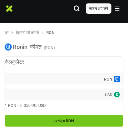
साइन अप करें
घर
क्रिप्टो की कीमतें
RON
Ronin
कीमत
(RON)
कैलकुलेटर
RON
$
USD
1
RON
≈
0.050495
USD
खरीदना
RON