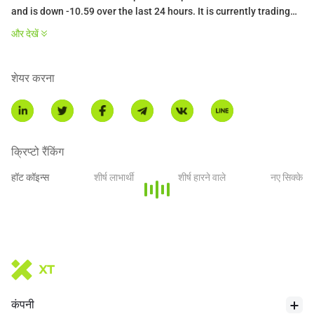
and is down -10.59 over the last 24 hours. It is currently trading
on 68 active market(s) with $657,462.13 traded over the last 24
और देखें
hours. More information can be found at https://pepecoin.io.
शेयर करना
क्रिप्टो रैंकिंग
हॉट कॉइन्स
शीर्ष लाभार्थी
शीर्ष हारने वाले
नए सिक्के
कंपनी