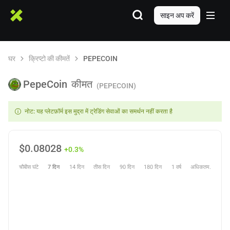
साइन अप करें
घर
क्रिप्टो की कीमतें
PEPECOIN
PepeCoin
कीमत
(PEPECOIN)
नोट: यह प्लेटफ़ॉर्म इस मुद्रा में ट्रेडिंग सेवाओं का समर्थन नहीं करता है
$
0.08028
+0.3%
चौबीस घंटे
7 दिन
14 दिन
तीस दिन
90 दिन
180 दिन
1 वर्ष
अधिकतम.