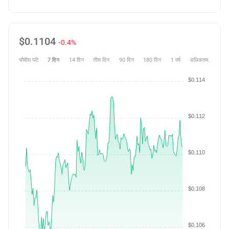
$
0.1104
-0.4%
चौबीस घंटे
7 दिन
14 दिन
तीस दिन
90 दिन
180 दिन
1 वर्ष
अधिकतम.
$0.114
$0.112
$0.110
$0.108
$0.106