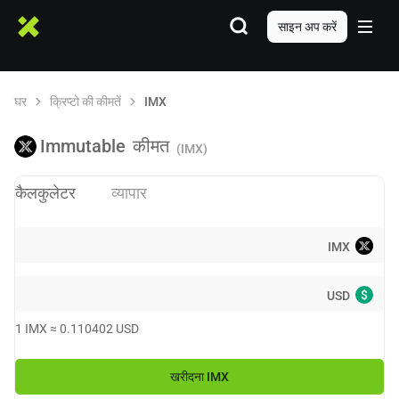
साइन अप करें
घर
क्रिप्टो की कीमतें
IMX
Immutable
कीमत
(IMX)
कैलकुलेटर
व्यापार
IMX
$
USD
1
IMX
≈
0.110402
USD
खरीदना
IMX