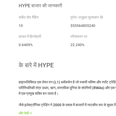
HYPE
बाजार की जानकारी
मार्केट कैप रैंकिंग
पूर्णतः तनुकृत मूल्यांकन
10
$
55564855240
बाजार में हिस्सेदारी
परिसंचरण दर
0.6409%
22.240
%
के बारे में
HYPE
हाइपरलिक्विड एक लेयर वन (L1) ब्लॉकचेन है जो स्थायी भविष्य और स्पॉट ट्रेडिं
पारिस्थितिकी तंत्र उधार, ऋण, वास्तविक दुनिया के संपत्तियों (RWAs) और एक प
में एक प्रमुख शक्ति बन जाता है।
जैसे इलेक्ट्रॉनिक ट्रेडिंग ने 2000 के दशक में बाजारों में नाटकीय रूप से सुधा
प्रणाली के लिए एक विशाल तकनीकी उन्नयन का अवसर प्रदान करता है। HYPE 
और देखें