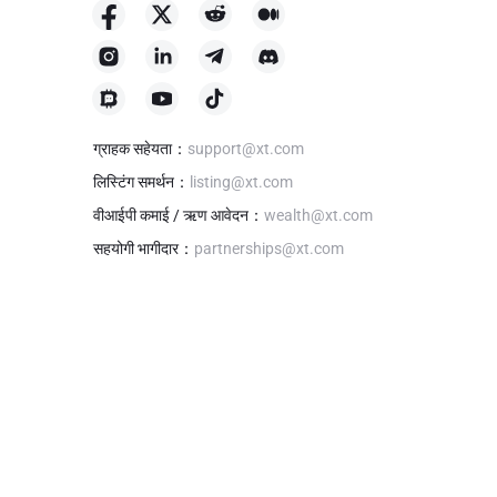
ग्राहक सहेयता
：
support@xt.com
लिस्टिंग समर्थन
：
listing@xt.com
वीआईपी कमाई / ऋण आवेदन
：
wealth@xt.com
सहयोगी भागीदार
：
partnerships@xt.com