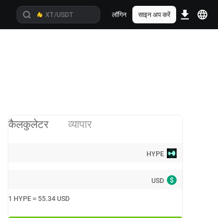
लॉगिन
साइन अप करें
कैलकुलेटर
व्यापार
HYPE
$
USD
1
HYPE
≈
55.34
USD