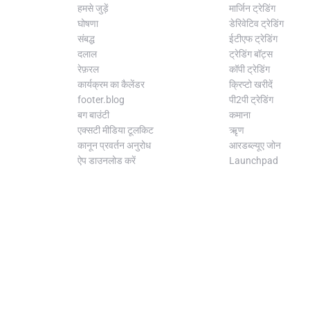
हमसे जुड़ें
मार्जिन ट्रेडिंग
घोषणा
डेरिवेटिव ट्रेडिंग
संबद्ध
ईटीएफ ट्रेडिंग
दलाल
ट्रेडिंग बॉट्स
रेफ़रल
कॉपी ट्रेडिंग
कार्यक्रम का कैलेंडर
क्रिप्टो खरीदें
footer.blog
पी2पी ट्रेडिंग
बग बाउंटी
कमाना
एक्सटी मीडिया टूलकिट
ऋृण
कानून प्रवर्तन अनुरोध
आरडब्ल्यूए जोन
ऐप डाउनलोड करें
Launchpad