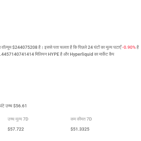
वॉल्यूम $244075208 है। इससे पता चलता है कि पिछले 24 घंटों का मूल्य घटाएँ
-0.90%
है
222.4457140741414 मिलियन HYPE है और Hyperliquid का मार्केट कैप
ंटे उच्च
$
56.61
उच्च मूल्य 7D
कम कीमत 7D
$
57.722
$
51.3325