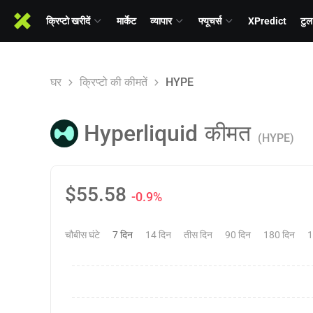
क्रिप्टो खरीदें
मार्केट
व्यापार
फ्यूचर्स
XPredict
टुल
घर
क्रिप्टो की कीमतें
HYPE
Hyperliquid
कीमत
(HYPE)
$
55.58
-0.9%
चौबीस घंटे
7 दिन
14 दिन
तीस दिन
90 दिन
180 दिन
1