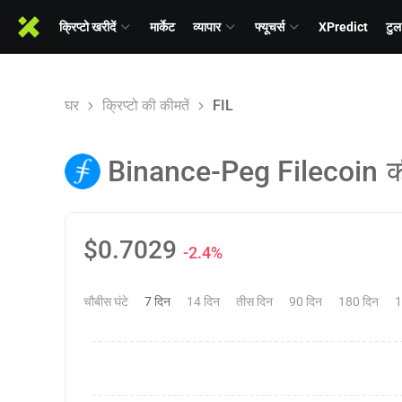
क्रिप्टो खरीदें
मार्केट
व्यापार
फ्यूचर्स
XPredict
टुल
घर
क्रिप्टो की कीमतें
FIL
Binance-Peg Filecoin
क
$
0.7029
-2.4%
चौबीस घंटे
7 दिन
14 दिन
तीस दिन
90 दिन
180 दिन
1