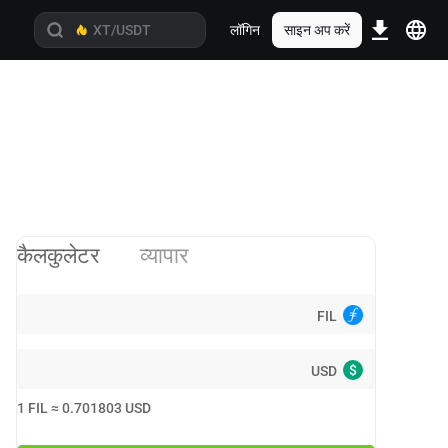
लॉगिन
साइन अप करें
कैलकुलेटर
व्यापार
FIL
$
USD
1
FIL
≈
0.701803
USD