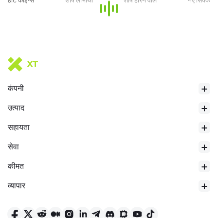
हॉट कॉइन्स
शीर्ष लाभार्थी
शीर्ष हारने वाले
नए सिक्के
कंपनी
उत्पाद
सहायता
24 घंटे का न्यूनतम तापमान
$
0.06832
सेवा
कीमत
व्यापार