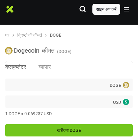
साइन अप करें
घर
क्रिप्टो की कीमतें
DOGE
Dogecoin
कीमत
(DOGE)
कैलकुलेटर
व्यापार
DOGE
$
USD
1
DOGE
≈
0.069237
USD
खरीदना
DOGE