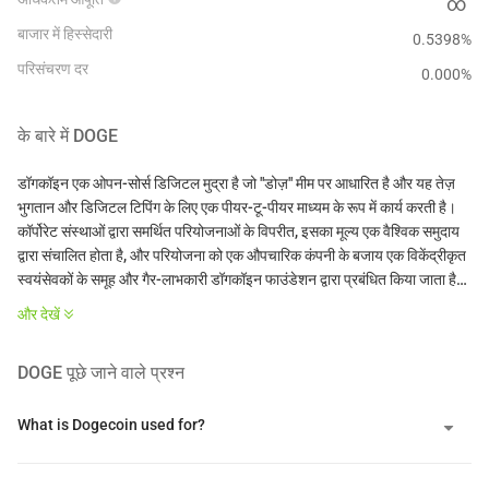
∞
बाजार में हिस्सेदारी
0.5398%
परिसंचरण दर
0.000
%
के बारे में
DOGE
डॉगकॉइन एक ओपन-सोर्स डिजिटल मुद्रा है जो "डोज़" मीम पर आधारित है और यह तेज़
भुगतान और डिजिटल टिपिंग के लिए एक पीयर-टू-पीयर माध्यम के रूप में कार्य करती है।
कॉर्पोरेट संस्थाओं द्वारा समर्थित परियोजनाओं के विपरीत, इसका मूल्य एक वैश्विक समुदाय
द्वारा संचालित होता है, और परियोजना को एक औपचारिक कंपनी के बजाय एक विकेंद्रीकृत
स्वयंसेवकों के समूह और गैर-लाभकारी डॉगकॉइन फाउंडेशन द्वारा प्रबंधित किया जाता है।
और देखें
इसकी शुरुआत 2013 में सॉफ़्टवेयर इंजीनियरों बिली मार्कस और जैक्सन पाल्मर द्वारा एक
बाजार पैरोडी के रूप में की गई थी, इस परियोजना ने कोई सार्वजनिक बिक्री या उद्यम पूंजी
DOGE
पूछे जाने वाले प्रश्न
दौर आयोजित नहीं किया। नेटवर्क लकीकॉइन का एक फोर्क के रूप में कार्य करता है, जो
स्वयं लाइटकॉइन का एक फोर्क था, और यह प्रूफ ऑफ वर्क सहमति तंत्र का उपयोग
करता है। यह खनन प्रक्रिया को तेज और कुशल बनाए रखने के लिए स्क्रिप्ट एल्गोरिदम
What is Dogecoin used for?
का उपयोग करता है, जिसमें हर 60 सेकंड में नए ब्लॉक संसाधित होते हैं। एक अनूठी
तकनीकी विशेषता इसका मर्ज़्ड माइनिंग का उपयोग है, जो खनिकों को लाइटकॉइन जैसी