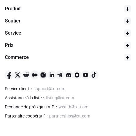
Produit
Soutien
Service
Prix
Commerce
24h bas
$
0
Service client
：
support@xt.com
Assistance à la liste
：
listing@xt.com
Demande de prêt/gain VIP
：
wealth@xt.com
Partenaire coopératif
：
partnerships@xt.com