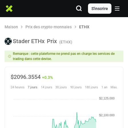
S'inscrire
Maison
Prix des crypto-monnaies
ETHX
Stader ETHx
Prix
(ETHX)
Remarque : cette plateforme ne prend pas en charge les services de
trading dans cette devise.
$
2096.3554
+0.3%
24 heures
7 jours
14 jours
30 jours
90 jours
180 jours
1 an
Max.
$2,125.000
$2,100.000