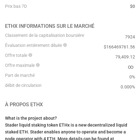
Prix bas 7D
$
0
ETHX
INFORMATIONS SUR LE MARCHÉ
Classement de la capitalisation boursière
7924
Évaluation entièrement diluée
$
166469761.56
Offre totale
79,409.12
Offre maximale
∞
Part de marché
0%
débit de circulation
0.000
%
À PROPOS
ETHX
What is the project about?
Stader liquid staking token ETHx is a new decentralized liquid
staked ETH. Stader enables anyone to operate and become a
node operator with 4 ETH. More details can be found at