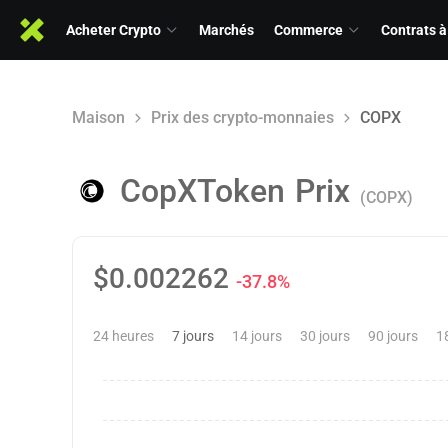
Acheter Crypto
Marchés
Commerce
Contrats à
Maison
Prix des crypto-monnaies
COPX
CopXToken
Prix
(COPX)
$
0.002262
-37.8%
24 heures
7 jours
14 jours
30 jours
90 jours
1