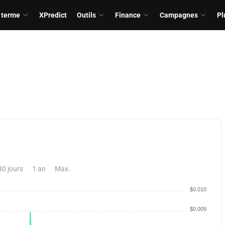
 terme
XPredict
Outils
Finance
Campagnes
Pl
80 jours
1 an
Max.
$0.010
$0.009