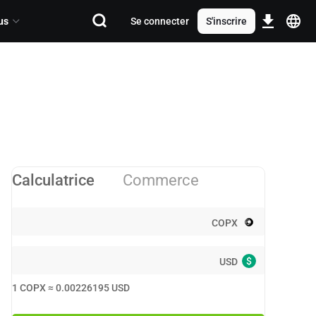
us
Se connecter
S'inscrire
Calculatrice
Commerce
COPX
$
USD
1
COPX
≈
0.00226195
USD