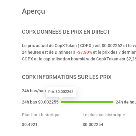
Aperçu
COPX
DONNÉES DE PRIX EN DIRECT
Le prix actuel de CopXToken ( COPX ) est $0.002262 et le v
24 heures est de Diminuer à
-37.80%
et le prix des 7 dernie
COPX et la capitalisation boursière de CopXToken est $2,2
COPX
INFORMATIONS SUR LES PRIX
24h bas/haut
Prix $0.002262
24h bas
$
0.002255
24h de ha
Plus haut historique
Le plus bas historique
$
0.4921
$
0.002254