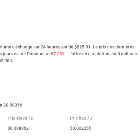
olume d'échange sur 24 heures est de $525.31. Le prix des dernières
rs jours est de Diminuer à
-67.30%
. L'offre en circulation est 0 millions
62,000.
ut
$
0.00356
Prix élevé 7D
Prix bas 7D
$
0.008962
$
0.002255