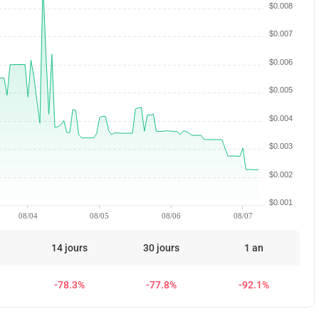
$0.008
$0.007
$0.006
$0.005
$0.004
$0.003
$0.002
$0.001
08/04
08/05
08/06
08/07
14 jours
30 jours
1 an
-78.3%
-77.8%
-92.1%