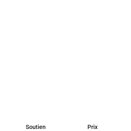
t à titre de référence uniquement.
Soutien
Prix