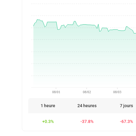
08/01
08/02
08/03
1 heure
24 heures
7 jours
+0.3%
-37.8%
-67.3%