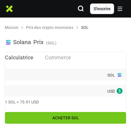
S'inscrire
Maison
Prix des crypto-monnaies
SOL
Solana
Prix
(SOL)
Calculatrice
Commerce
SOL
$
USD
1
SOL
≈
73.91
USD
ACHETER
SOL