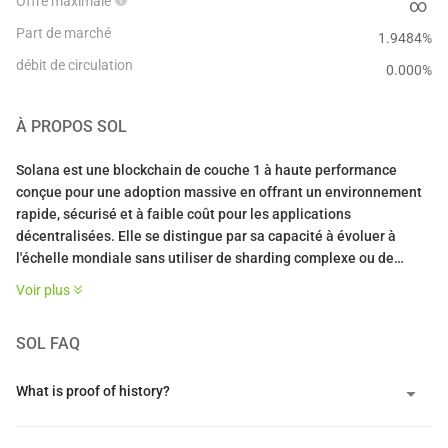
Offre maximale
∞
Part de marché
1.9484%
débit de circulation
0.000
%
À PROPOS
SOL
Solana est une blockchain de couche 1 à haute performance
conçue pour une adoption massive en offrant un environnement
rapide, sécurisé et à faible coût pour les applications
décentralisées. Elle se distingue par sa capacité à évoluer à
l'échelle mondiale sans utiliser de sharding complexe ou de
multiples couches, maintenant plutôt un grand livre unifié pour
Voir plus
éviter la fragmentation de la liquidité. Cette architecture lui
permet de traiter des milliers de transactions par seconde avec
SOL
FAQ
une finalité en moins d'une seconde, souvent à un coût inférieur à
un centime par transaction.
What is proof of history?
Le réseau fonctionne sur un modèle hybride unique qui combine
la preuve d'enjeu (Proof of Stake) avec une innovation appelée