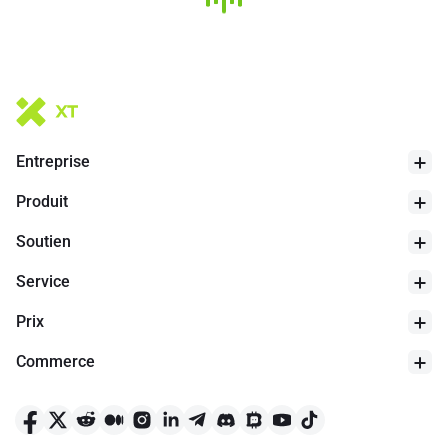
partenariats majeurs, y compris le lancement par Visa en 2025 du
règlement USDC sur le réseau et la tokenisation des actions
publiques par des entreprises comme Galaxy Digital.
* Cette introduction est générée par AI translation et est à titre de
référence uniquement.
Entreprise
Produit
Soutien
24h bas
$
72.4
Service
Prix
Commerce