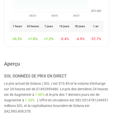
$70.000
08/03
08/05
08/07
1 heure
24 heures
7 jours
14 jours
30 jours
1 an
+0.2%
+1.6%
+1.2%
-0.4%
-4.9%
-57.7%
Aperçu
SOL
DONNÉES DE PRIX EN DIRECT
Le prix actuel de Solana ( SOL ) est $73.85 et le volume d'échange
sur 24 heures est de $1492999480. Le prix des dernières 24 heures
est de Augmenter à
1.60%
et le prix des 7 derniers jours est de
Augmenter à
1.20%
. L'offre en circulation est 582.0514781249951
millions SOL et la capitalisation boursière de Solana est
$42,983,409,378.