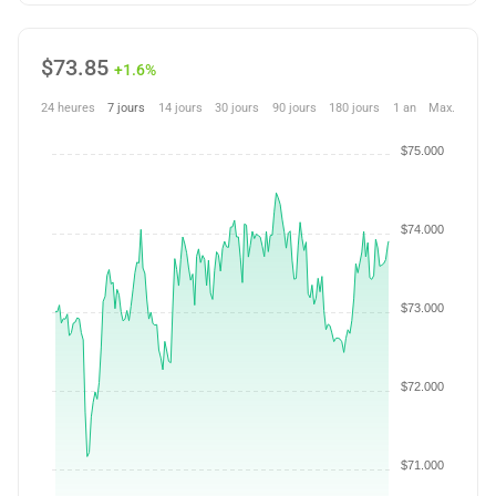
$
73.85
+1.6%
24 heures
7 jours
14 jours
30 jours
90 jours
180 jours
1 an
Max.
$75.000
$74.000
$73.000
$72.000
$71.000