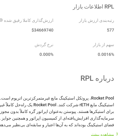
RPL
اطلاعات بازار
رتبه‌بندی ارزش بازار
ارزش‌گذاری کاملا رقیق شده
$
34669740
577
سهم از بازار
نرخ گردش
0.000
%
0.0016%
درباره
RPL
استیکینگ مایع rETH شرکت کنن
* این مقدمه توسط ترجمه هوش مصنوعی تولید شده و فقط برای م
مشاهده بیشتر