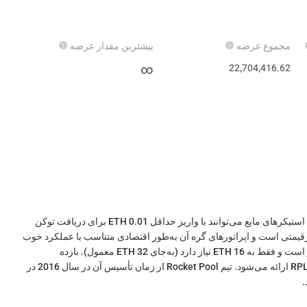
مجموع عرضه
بیشترین مقدار عرضه
∞
22,704,416.62
Rocket Pool، پروتکل استیکینگ مایع غیرمتمرکزترین اتریوم است. استیکرهای مایع می‌توانند با واریز حداقل 0.01 ETH برای دریافت توکن
د. Rocket Pool یک راه‌حل کاملاً غیرقیمتی است و اپراتورهای گره آن به‌طور اقتصادی متناسب با عملکرد خوب
برای استیکرها هستند. پیوستن به‌عنوان اپراتور گره کاملاً بدون مجوز است و فقط به 16 ETH نیاز دارد (به‌جای 32 ETH معمول). بازده
سرمایه‌گذاری افزایش‌یافته‌ای از کمیسیون اپراتور و همچنین جوایز RPL ارائه می‌شود. تیم Rocket Pool از زمان تأسیس آن در سال 2016 در
رجع است.