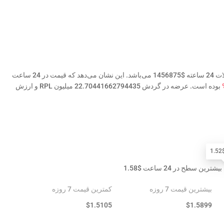
قیمت امروز Rocket Pool (RPL) برابر با $1.52 است و حجم معاملات 24 ساعته $1456875 می‌باشد. این نشان می‌دهد که قیمت در 24 ساعت
بوده است. عرضه در گردش 22.70441662794435 میلیون RPL و ارزش
1
بیشترین سطح در 24 ساعت
$
1.58
بیشترین قیمت 7 روزه
کمترین قیمت 7 روزه
$
1.5105
$
1.5899