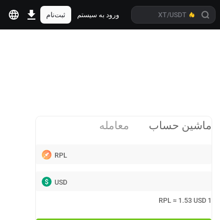
ورود به سیستم
ثبت‌نام
ماشین حساب
معامله
RPL
$
USD
RPL
≈
1.53
USD
1