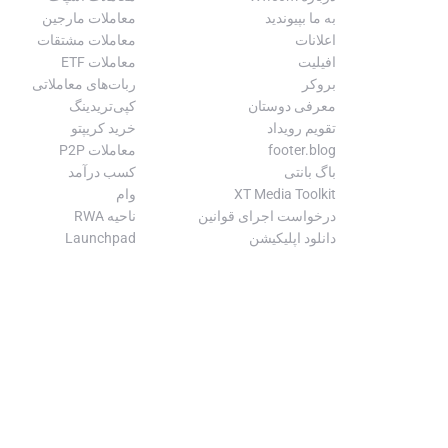
به ما بپیوندید
معاملات مارجین
اعلانات
معاملات مشتقات
افیلیت
معاملات ETF
بروکر
ربات‌های معاملاتی
معرفی دوستان
کپی‌تریدینگ
تقویم رویداد
خرید کریپتو
footer.blog
معاملات P2P
باگ بانتی
کسب درآمد
XT Media Toolkit
وام
درخواست اجرای قوانین
ناحیه RWA
دانلود اپلیکیشن
Launchpad