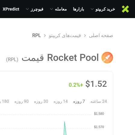
خرید کریپتو
بازارها
معامله
فیوچرز
XPredict
صفحه اصلی
قیمت‌های کریپتو
RPL
Rocket Pool
قیمت
(RPL)
$
1.52
+0.2%
24 ساعته
7 روزه
14 روزه
30 روزه
90 روزه
180 روزه
$1.580
$1.570