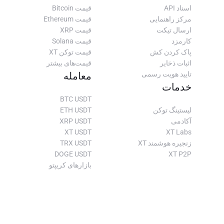
اسناد API
قیمت Bitcoin
مرکز راهنمایی
قیمت Ethereum
ارسال تیکت
قیمت XRP
کارمزد
قیمت Solana
پاک کردن کش
قیمت توکن XT
اثبات ذخایر
قیمت‌های بیشتر
تایید هویت رسمی
معامله
خدمات
BTC USDT
لیستینگ توکن
ETH USDT
آکادمی
XRP USDT
XT USDT
XT Labs
زنجیره هوشمند XT
TRX USDT
DOGE USDT
XT P2P
بازارهای کریپتو