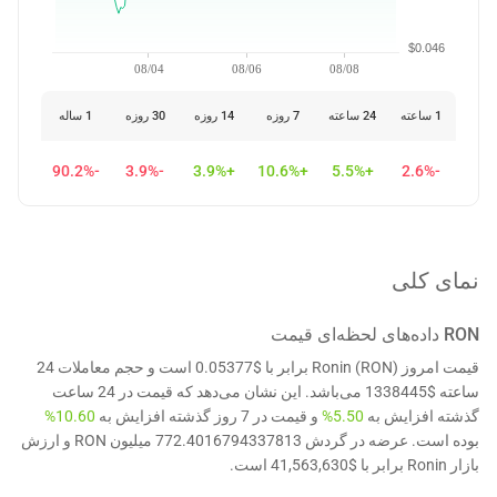
$0.046
08/04
08/06
08/08
1 ساعته
24 ساعته
7 روزه
14 روزه
30 روزه
1 ساله
-90.2%
-3.9%
+3.9%
+10.6%
+5.5%
-2.6%
نمای کلی
RON
داده‌های لحظه‌ای قیمت
قیمت امروز Ronin (RON) برابر با $0.05377 است و حجم معاملات 24
ساعته $1338445 می‌باشد. این نشان می‌دهد که قیمت در 24 ساعت
گذشته افزایش به
5.50%
و قیمت در 7 روز گذشته افزایش به
10.60%
بوده است. عرضه در گردش 772.4016794337813 میلیون RON و ارزش
بازار Ronin برابر با $41,563,630 است.