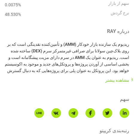
سهم از بازار
0.0075%
نرخ گردش
48.530
%
درباره
RAY
ریدیوم یک سازنده بازار خودکار (AMM) و تأمین‌کننده نقدینگی است که بر
روی بلاک‌چین سولانا برای صرافی غیرمتمرکز سرم (DEX) ساخته شده
است. ریدیوم به عنوان یک AMM در سرم دارای مزیت پیشگامانه است و
بخشی اساسی از آوردن پروژه‌ها و پروتکل‌های جدید و موجود به اکوسیستم
خواهد بود. این پروتکل به عنوان پلی برای پروژه‌هایی که به دنبال گسترش
به سولانا و سرم هستند عمل خواهد کرد و در این فرآیند ریدیوم و توکن
مشاهده بیشتر
RAY به عنوان بنیادی برای فعال‌سازی توسعه بیشتر با شرکا، پلتفرم خود و
سهم
برخلاف سایر AMMها، ریدیوم نقدینگی زنجیره‌ای را به یک دفتر سفارش
محدود مرکزی ارائه می‌دهد، به این معنی که LPهای ریدیوم به کل جریان
در بلندمدت، ریدیوم هدف دارد تا یک موقعیت رهبری را در میان AMMها و
رتبه‌بندی کریپتو