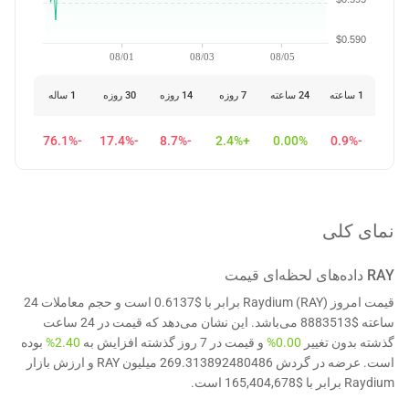
$0.590
08/01
08/03
08/05
1 ساعته
24 ساعته
7 روزه
14 روزه
30 روزه
1 ساله
-76.1%
-17.4%
-8.7%
+2.4%
0.00%
-0.9%
نمای کلی
RAY
داده‌های لحظه‌ای قیمت
قیمت امروز Raydium (RAY) برابر با $0.6137 است و حجم معاملات 24
ساعته $8883513 می‌باشد. این نشان می‌دهد که قیمت در 24 ساعت
گذشته بدون تغییر
0.00%
و قیمت در 7 روز گذشته افزایش به
2.40%
بوده
است. عرضه در گردش 269.313892480486 میلیون RAY و ارزش بازار
Raydium برابر با $165,404,678 است.