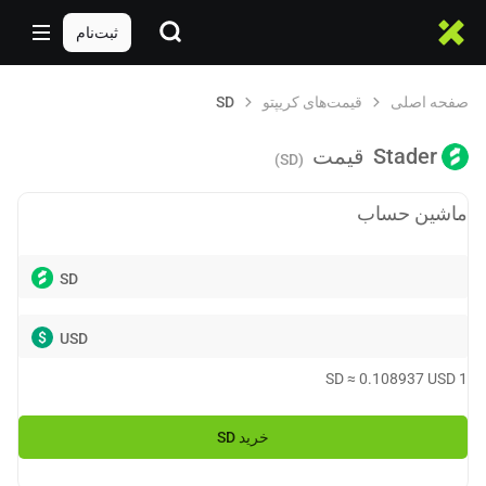
ثبت‌نام
صفحه اصلی
قیمت‌های کریپتو
SD
Stader
قیمت
(SD)
ماشین حساب
SD
$
USD
SD
≈
0.108937
USD
1
خرید
SD