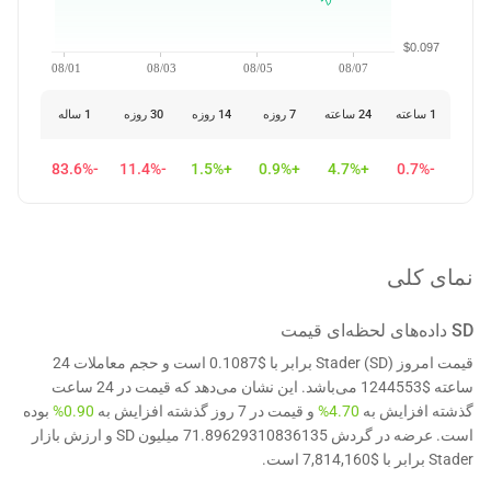
$0.097
08/01
08/03
08/05
08/07
1 ساعته
24 ساعته
7 روزه
14 روزه
30 روزه
1 ساله
-83.6%
-11.4%
+1.5%
+0.9%
+4.7%
-0.7%
نمای کلی
SD
داده‌های لحظه‌ای قیمت
قیمت امروز Stader (SD) برابر با $0.1087 است و حجم معاملات 24
ساعته $1244553 می‌باشد. این نشان می‌دهد که قیمت در 24 ساعت
گذشته افزایش به
4.70%
و قیمت در 7 روز گذشته افزایش به
0.90%
بوده
است. عرضه در گردش 71.89629310836135 میلیون SD و ارزش بازار
Stader برابر با $7,814,160 است.