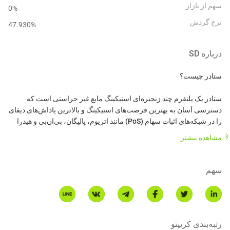
سهم از بازار
0%
نرخ گردش
47.930
%
درباره
SD
ستادر یک پلتفرم چند زنجیره‌ای استیکینگ مایع غیر حراستی است که
دسترسی آسان به بهترین فرصت‌های استیکینگ و بالاترین پاداش‌های دیفای
را در شبکه‌های اثبات سهام (PoS) مانند اتریوم، پالیگان، بی‌ان‌بی و هیدرا
فراهم می‌کند. این پلتفرم مورد اعتماد بیش از 85 هزار استیکر از کاربران
مشاهده بیشتر
خرده‌فروشی تا صرافی‌ها، نگهدارندگان و مؤسسات است که به دنبال
سهم
SD توکن حاکمیتی ستادر است. این یک توکن ERC-20 با حداکثر عرضه 120
میلیون توکن در میان بیش از 23 هزار دارنده است. این توکن چندین کاربرد
رتبه‌بندی کریپتو