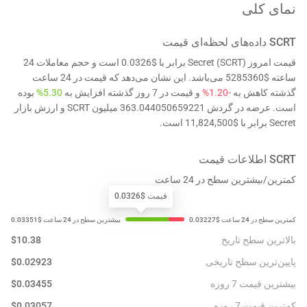
نمای کلی
SCRT
داده‌های لحظه‌ای قیمت
قیمت امروز Secret (SCRT) برابر با $0.0326 است و حجم معاملات 24
ساعته $5285360 می‌باشد. این نشان می‌دهد که قیمت در 24 ساعت
گذشته کاهش به
-1.20%
و قیمت در 7 روز گذشته افزایش به
5.30%
بوده
است. عرضه در گردش 363.044050659221 میلیون SCRT و ارزش بازار
Secret برابر با $11,824,500 است.
SCRT
اطلاعات قیمت
کمترین/بیشترین سطح در 24 ساعت
قیمت $0.0326
بالاترین سطح تاریخ
10.38
$
پایین‌ترین سطح تاریخی
0.02923
$
بیشترین قیمت 7 روزه
0.03455
$
کمترین قیمت 7 روزه
0.03057
$