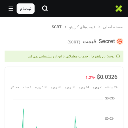
ثبت‌نام
صفحه اصلی
قیمت‌های کریپتو
SCRT
Secret
قیمت
(SCRT)
توجه: این پلتفرم از خدمات معاملاتی با این ارز پشتیبانی نمی‌کند
$
0.0326
-1.2%
24 ساعته
7 روزه
14 روزه
30 روزه
90 روزه
180 روزه
1 ساله
حداکثر
$0.035
$0.034