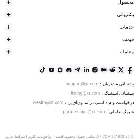
محصول
پشتیبانی
خدمات
قیمت
معامله
بیشترین سطح در 24 ساعت
$
0.03351
پشتیبانی مشتریان
：
support@xt.com
پشتیبانی لیستینگ
：
listing@xt.com
درخواست وام / کسب درآمد وی‌آی‌پی
：
wealth@xt.com
شریک تعاملی
：
partnerships@xt.com
© 2018-
2026
XT.COM
.
تمامی حقوق محفوظ است.
|
توافق‌نامه کاربر
|
شرایط حریم