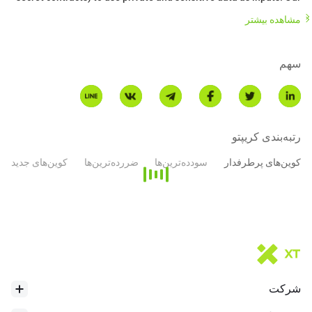
focus is on computational privacy, not just transactional privacy.
مشاهده بیشتر
Developers can build decentralized, privacy-preserving "Secret
Apps" on the network. The privacy functionality of the Secret
Network is critical for many fields, including decentralized
سهم
The Secret Network is supported by many independent
development teams and entities, including Enigma, Secret
Foundation, Secretnodes.org, Chain of Secrets, and more
رتبه‌بندی کریپتو
کوین‌های پرطرفدار
سودده‌ترین‌ها
ضررده‌ترین‌ها
کوین‌های جدید
شرکت