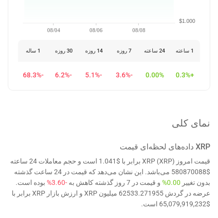
$1.000
08/04
08/06
08/08
1 ساعته
24 ساعته
7 روزه
14 روزه
30 روزه
1 ساله
-68.3%
-6.2%
-5.1%
-3.6%
0.00%
+0.3%
نمای کلی
XRP
داده‌های لحظه‌ای قیمت
قیمت امروز XRP (XRP) برابر با $1.041 است و حجم معاملات 24 ساعته
$580870088 می‌باشد. این نشان می‌دهد که قیمت در 24 ساعت گذشته
بدون تغییر
0.00%
و قیمت در 7 روز گذشته کاهش به
-3.60%
بوده است.
عرضه در گردش 62533.271955 میلیون XRP و ارزش بازار XRP برابر با
$65,079,919,232 است.