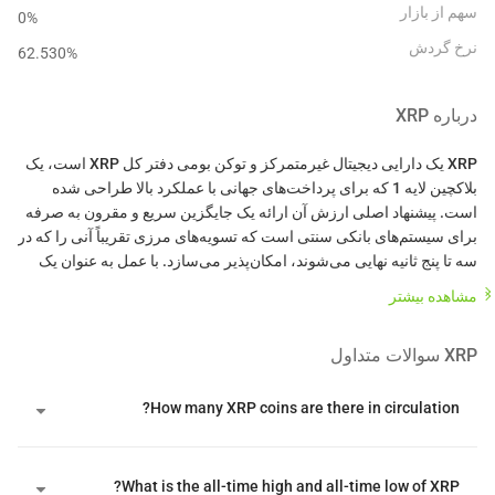
سهم از بازار
0%
نرخ گردش
62.530
%
درباره
XRP
XRP یک دارایی دیجیتال غیرمتمرکز و توکن بومی دفتر کل XRP است، یک
بلاکچین لایه 1 که برای پرداخت‌های جهانی با عملکرد بالا طراحی شده
است. پیشنهاد اصلی ارزش آن ارائه یک جایگزین سریع و مقرون به صرفه
برای سیستم‌های بانکی سنتی است که تسویه‌های مرزی تقریباً آنی را که در
سه تا پنج ثانیه نهایی می‌شوند، امکان‌پذیر می‌سازد. با عمل به عنوان یک
دارایی پل خنثی بین ارزهای فیات مختلف، به مؤسسات مالی کمک می‌کند
مشاهده بیشتر
تا هزینه‌های نقدینگی را کاهش دهند و نیاز به حساب‌های پیش‌پرداخت شده
XRP
سوالات متداول
این شبکه منحصر به فرد است زیرا از یک پروتکل اجماع فدرال استفاده
می‌کند به جای استخراج یا استیکینگ انرژی‌بر. این سیستم از طریق یک
How many XRP coins are there in circulation?
لیست نود منحصر به فرد از تأییدکنندگان مورد اعتماد که باید به آستانه
توافق هشتاد درصدی برسند تا معاملات را به‌طور دائمی ثبت کنند،
نهایی‌سازی قطعی را به دست می‌آورد. این زیرساخت از یک توان عملیاتی
What is the all-time high and all-time low of XRP?