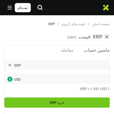
ثبت‌نام
صفحه اصلی
قیمت‌های کریپتو
XRP
XRP
قیمت
(XRP)
ماشین حساب
معامله
XRP
$
USD
XRP
≈
1.041
USD
1
خرید
XRP