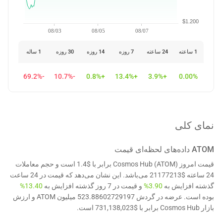
$1.200
08/03
08/05
08/07
1 ساعته
24 ساعته
7 روزه
14 روزه
30 روزه
1 ساله
-69.2%
-10.7%
+0.8%
+13.4%
+3.9%
0.00%
نمای کلی
ATOM
داده‌های لحظه‌ای قیمت
قیمت امروز Cosmos Hub (ATOM) برابر با $1.4 است و حجم معاملات
24 ساعته $21177213 می‌باشد. این نشان می‌دهد که قیمت در 24 ساعت
گذشته افزایش به
3.90%
و قیمت در 7 روز گذشته افزایش به
13.40%
بوده است. عرضه در گردش 523.88602729197 میلیون ATOM و ارزش
بازار Cosmos Hub برابر با $731,138,023 است.