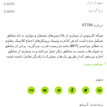
سهم از بازار
0.033%
نرخ گردش
0.000
%
درباره
ATOM
شبکه کازموس از بسیاری از بلاک‌چین‌های مستقل و موازی به نام مناطق
تشکیل شده است که هر کدام به وسیله پروتکل‌های اجماع کلاسیک مقاوم
به خطای بیزانسی (BFT) مانند تندرمینت قدرت می‌گیرند. برخی از مناطق
به عنوان هاب نسبت به مناطق دیگر عمل می‌کنند و به بسیاری از مناطق
اجازه می‌دهند که از طریق یک هاب مشترک با یکدیگر تعامل داشته باشند.
معماری از BFT کلاسیک و الگوریتم‌های اثبات سهام به جای اثبات کار
مشاهده بیشتر
استفاده می‌کند. کازموس می‌تواند با چندین برنامه و ارز دیجیتال دیگر
تعامل داشته باشد، چیزی که بلاک‌چین‌های دیگر نمی‌توانند به خوبی انجام
دهند. با ایجاد یک منطقه جدید، می‌توانید هر سیستم بلاک‌چین را به هاب
سهم
کازموس متصل کنید و توکن‌ها را بین آن مناطق بدون نیاز به واسطه منتقل
در حالی که هاب کازموس یک دفتر کل توزیع‌شده چند دارایی است، یک
توکن بومی خاص به نام اتم وجود دارد. اتم سه کاربرد دارد: به عنوان یک
رتبه‌بندی کریپتو