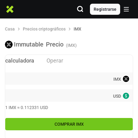
Registrarse
Casa
Precios criptográficos
IMX
Immutable
Precio
(IMX)
calculadora
Operar
IMX
$
USD
1
IMX
≈
0.112331
USD
COMPRAR
IMX