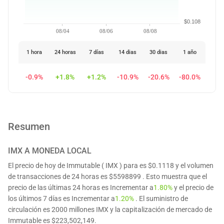
$0.108
08/04
08/06
08/08
1 hora
24 horas
7 días
14 dias
30 dias
1 año
-0.9%
+1.8%
+1.2%
-10.9%
-20.6%
-80.0%
Resumen
IMX
A MONEDA LOCAL
El precio de hoy de Immutable ( IMX ) para es $0.1118 y el volumen
de transacciones de 24 horas es $5598899 . Esto muestra que el
precio de las últimas 24 horas es Incrementar a
1.80%
y el precio de
los últimos 7 días es Incrementar a
1.20%
. El suministro de
circulación es 2000 millones IMX y la capitalización de mercado de
Immutable es $223,502,149.