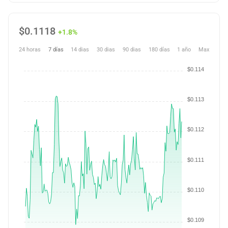
$
0.1118
+1.8%
24 horas
7 días
14 dias
30 dias
90 dias
180 días
1 año
Max
$0.114
$0.113
$0.112
$0.111
$0.110
$0.109