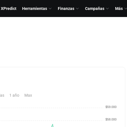
XPredict
Herramientas
Finanzas
Campañas
Más
ías
1 año
Max
$59.000
$58.000