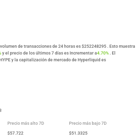
el volumen de transacciones de 24 horas es $252248295 . Esto muestra
%
y el precio de los últimos 7 días es Incrementar a
4.70%
. El
HYPE y la capitalización de mercado de Hyperliquid es
3
Precio más alto 7D
Precio más bajo 7D
$
57.722
$
51.3325