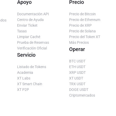
Apoyo
Precio
Documentación API
Precio de Bitcoin
Centro de Ayuda
Precio de Ethereum
ados
Enviar Ticket
Precio de XRP
Tasas
Precio de Solana
Limpiar Caché
Precio del Token XT
Prueba de Reservas
Más Precios
Verificación Oficial
Operar
Servicio
BTC USDT
Listado de Tokens
ETH USDT
Academia
XRP USDT
XT Labs
XT USDT
XT Smart Chain
TRX USDT
XT P2P
DOGE USDT
Criptomercados