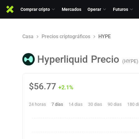
Comprar cripto
Mercados
Operar
Futuros
Casa
Precios criptográficos
HYPE
Hyperliquid
Precio
(HYPE)
$
56.77
+2.1%
24 horas
7 días
14 dias
30 dias
90 dias
180 d