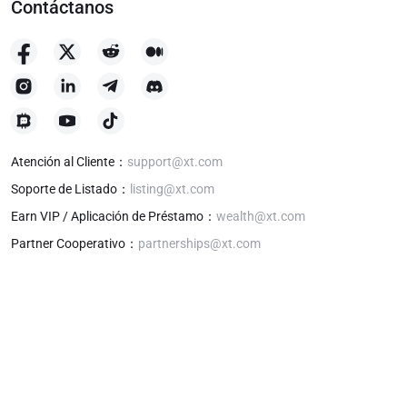
Contáctanos
Atención al Cliente
：
support@xt.com
Soporte de Listado
：
listing@xt.com
Earn VIP / Aplicación de Préstamo
：
wealth@xt.com
Partner Cooperativo
：
partnerships@xt.com