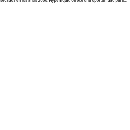
mercados en los años 2000, Hyperliquid ofrece una oportunidad para
nte a través de una blockchain transparente, eficiente y resiliente.
un suministro máximo de 1 mil millones.
ncia.