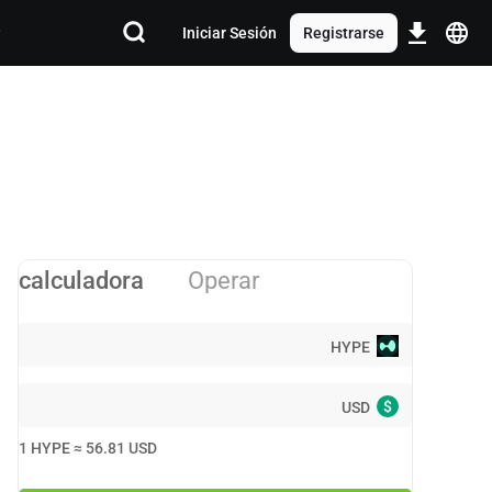
Iniciar Sesión
Registrarse
calculadora
Operar
HYPE
$
USD
1
HYPE
≈
56.81
USD