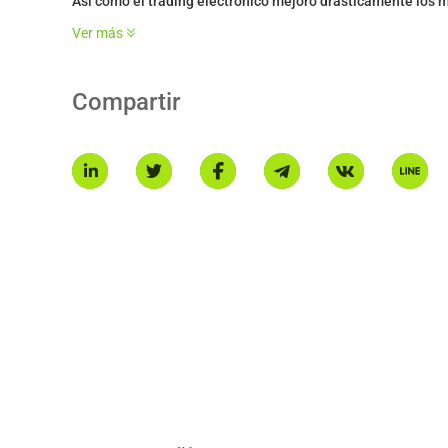
Así como el trading electrónico mejoró drásticamente los 
una gran actualización técnica del sistema financiero existe
Ver más
HYPE es el token nativo de la blockchain Hyperliquid, con 
* Esta introducción es generada por IA y es solo para refere
Compartir