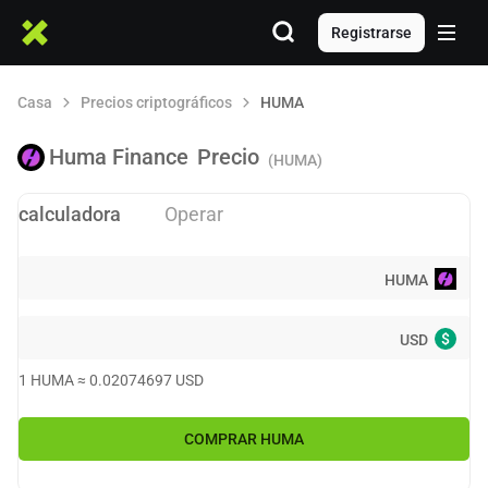
Registrarse
Casa
Precios criptográficos
HUMA
Huma Finance
Precio
(HUMA)
calculadora
Operar
HUMA
$
USD
1
HUMA
≈
0.02074697
USD
COMPRAR
HUMA