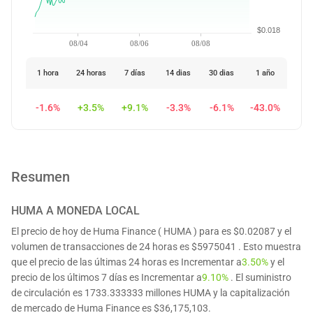
$0.018
08/04
08/06
08/08
1 hora
24 horas
7 días
14 dias
30 dias
1 año
-1.6%
+3.5%
+9.1%
-3.3%
-6.1%
-43.0%
Resumen
HUMA
A MONEDA LOCAL
El precio de hoy de Huma Finance ( HUMA ) para es $0.02087 y el
volumen de transacciones de 24 horas es $5975041 . Esto muestra
que el precio de las últimas 24 horas es Incrementar a
3.50%
y el
precio de los últimos 7 días es Incrementar a
9.10%
. El suministro
de circulación es 1733.333333 millones HUMA y la capitalización
de mercado de Huma Finance es $36,175,103.