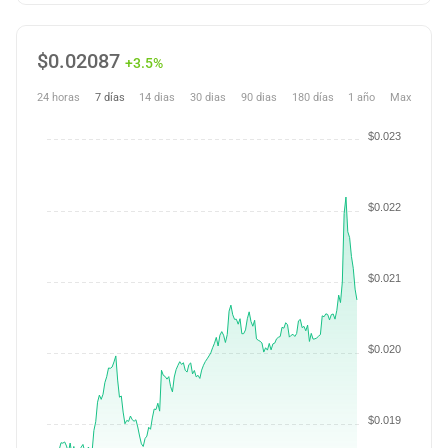
$
0.02087
+3.5%
24 horas
7 días
14 dias
30 dias
90 dias
180 días
1 año
Max
$0.023
$0.022
$0.021
$0.020
$0.019