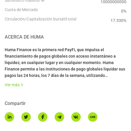
Suministro máximo
10000000000
Cuota de Mercado
0%
Circulación/Capitalización bursátil total
17.330
%
ACERCA DE
HUMA
Huma Finance es la primera red PayFi, que impulsa el
financiamiento de pagos globales con acceso instantáneo a
liquidez, en cualquier lugar y en cualquier momento. Huma
Finance permite a las instituciones de pago globales liquidar sus
pagos las 24 horas, los 7 días de la semana, utilizando
stablecoins y liquidez en la cadena. Potencia las liquidaciones
Ver más
para una variedad de casos de uso de PayFi, como pagos
transfronterizos, tarjetas de crédito, financiamiento comercial y
permite soluciones novedosas como el financiamiento DePiN.
Compartir
* Esta introducción es generada por traducción AI y es solo para
referencia.