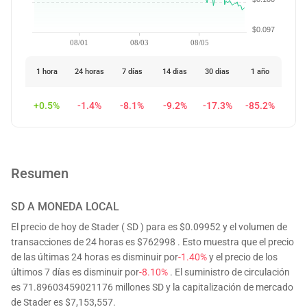
$0.097
08/01
08/03
08/05
1 hora
24 horas
7 días
14 dias
30 dias
1 año
+0.5%
-1.4%
-8.1%
-9.2%
-17.3%
-85.2%
Resumen
SD
A MONEDA LOCAL
El precio de hoy de Stader ( SD ) para es $0.09952 y el volumen de
transacciones de 24 horas es $762998 . Esto muestra que el precio
de las últimas 24 horas es disminuir por
-1.40%
y el precio de los
últimos 7 días es disminuir por
-8.10%
. El suministro de circulación
es 71.89603459021176 millones SD y la capitalización de mercado
de Stader es $7,153,557.