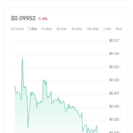
$
0.09952
-1.4%
24 horas
7 días
14 dias
30 dias
90 dias
180 días
1 año
Max
$0.117
$0.115
$0.112
$0.110
$0.107
$0.105
$0.102
$0.100