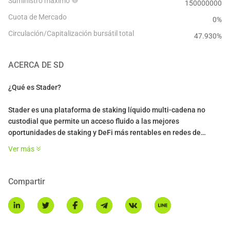
Suministro máximo
150000000
Cuota de Mercado
0%
Circulación/Capitalización bursátil total
47.930
%
ACERCA DE
SD
¿Qué es Stader?
Stader es una plataforma de staking líquido multi-cadena no
custodial que permite un acceso fluido a las mejores
oportunidades de staking y DeFi más rentables en redes de
Prueba de Participación (PoS) como Ethereum, Polygon, BNB y
Ver más
Hedera de manera conveniente. Es confiable para más de 85,000
stakers que van desde usuarios minoristas hasta intercambios,
custodios e instituciones que buscan ganar recompensas al
Compartir
hacer staking de sus activos criptográficos.
¿Qué es el token SD?