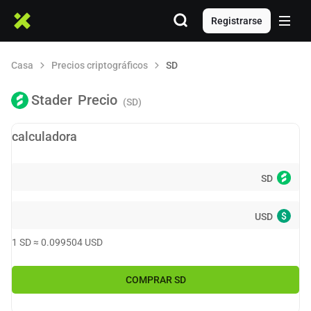
Registrarse
Casa
Precios criptográficos
SD
Stader
Precio
(SD)
calculadora
SD
$
USD
1
SD
≈
0.099504
USD
COMPRAR
SD