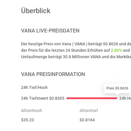
Überblick
VANA
LIVE-PREISDATEN
Der heutige Preis von Vana ( VANA ) beträgt $0.8626 und 
der Preis für die letzten 24 Stunden Erhöhen auf
2.83%
und 
Umlaufmenge beträgt 30.8 Millionen VANA und die Marktkap
VANA
PREISINFORMATION
24h Tief/Hoch
Preis $0.8626
24h Tiefstwert
$
0.8305
24h H
Allzeithoch
Allzeittief
$
35.23
$
0.8164