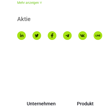
Mehr anzeigen
Hauptmerkmale von Vana:
Datenliquiditätspools (DLPs): Vana führt Datenliquiditätspo
Aktie
und tokenisiert werden. Diese Pools erleichtern die Erste
Daten repräsentieren.
VANA DOCS
Beweis der Beitragserbringung: Um die Datenqualität und -
der Beitragserbringung. Dieser Mechanismus validiert Date
geforderten Standards erfüllen.
VANA DOCS
Anreizstrukturen: Teilnehmer im Vana-Ökosystem, einschlie
$VANA-Token belohnt. Dies fördert die aktive Teilnahme un
VANA DOCS
* Diese Einführung wird von einer KI-Übersetzung generiert
Unternehmen
Produkt