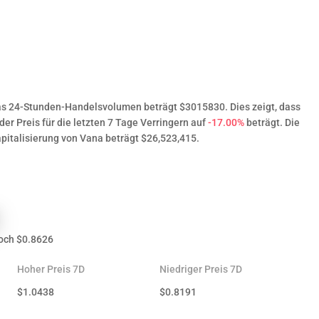
das 24-Stunden-Handelsvolumen beträgt $3015830. Dies zeigt, dass
der Preis für die letzten 7 Tage Verringern auf
-17.00%
beträgt. Die
italisierung von Vana beträgt $26,523,415.
och
$
0.8626
Hoher Preis 7D
Niedriger Preis 7D
$
1.0438
$
0.8191