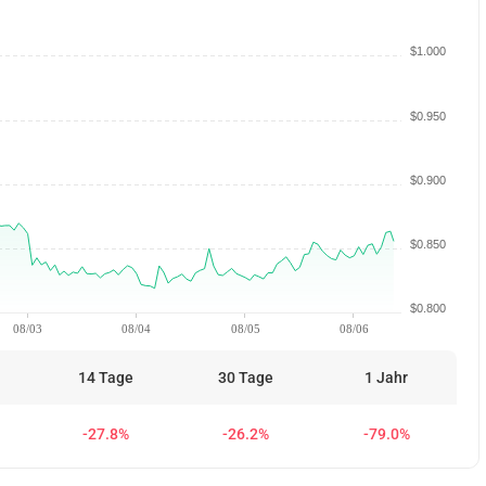
$1.000
$0.950
$0.900
$0.850
$0.800
08/03
08/04
08/05
08/06
14 Tage
30 Tage
1 Jahr
-27.8%
-26.2%
-79.0%