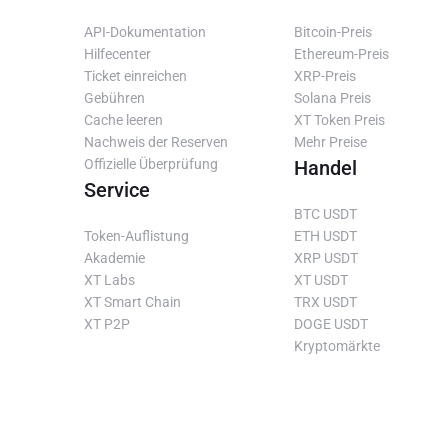
API-Dokumentation
Bitcoin-Preis
Hilfecenter
Ethereum-Preis
Ticket einreichen
XRP-Preis
Gebühren
Solana Preis
Cache leeren
XT Token Preis
Nachweis der Reserven
Mehr Preise
Offizielle Überprüfung
Handel
Service
BTC USDT
Token-Auflistung
ETH USDT
Akademie
XRP USDT
XT Labs
XT USDT
XT Smart Chain
TRX USDT
XT P2P
DOGE USDT
Kryptomärkte