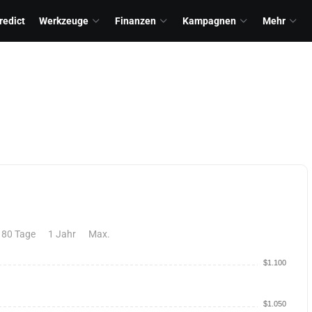
redict
Werkzeuge
Finanzen
Kampagnen
Mehr
180 Tage
1 Jahr
Max.
$1.100
$1.050