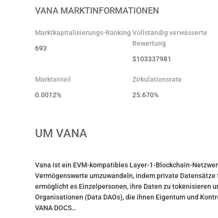
VANA
MARKTINFORMATIONEN
Marktkapitalisierungs-Ranking
Vollständig verwässerte
Bewertung
693
$
103337981
Marktanteil
Zirkulationsrate
0.0012%
25.670
%
UM
VANA
Vana ist ein EVM-kompatibles Layer-1-Blockchain-Netzwerk,
Vermögenswerte umzuwandeln, indem private Datensätze fü
ermöglicht es Einzelpersonen, ihre Daten zu tokenisieren 
Organisationen (Data DAOs), die ihnen Eigentum und Kontr
VANA DOCS