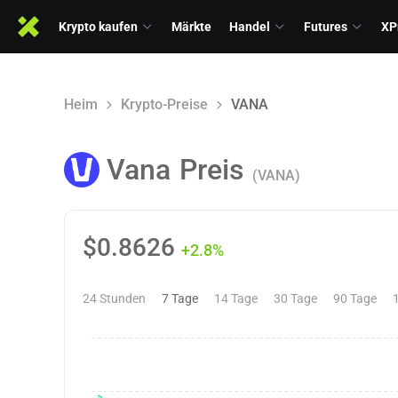
Krypto kaufen
Märkte
Handel
Futures
XP
Heim
Krypto-Preise
VANA
Vana
Preis
(VANA)
$
0.8626
+2.8%
24 Stunden
7 Tage
14 Tage
30 Tage
90 Tage