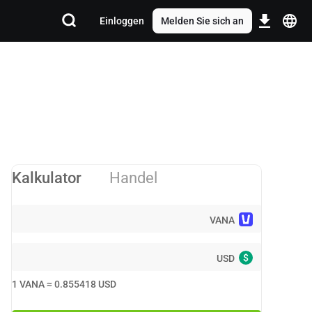
Einloggen
Melden Sie sich an
Kalkulator
Handel
VANA
$
USD
1
VANA
≈
0.855418
USD