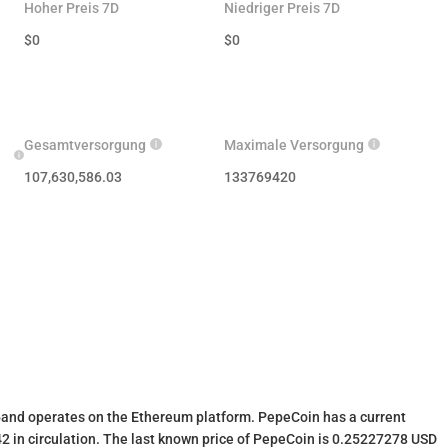
Hoher Preis 7D
Niedriger Preis 7D
$
0
$
0
Gesamtversorgung
Maximale Versorgung
107,630,586.03
133769420
and operates on the Ethereum platform. PepeCoin has a current
 in circulation. The last known price of PepeCoin is 0.25227278 USD