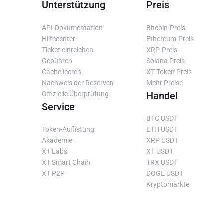
Unterstützung
Preis
API-Dokumentation
Bitcoin-Preis
Hilfecenter
Ethereum-Preis
Ticket einreichen
XRP-Preis
Gebühren
Solana Preis
Cache leeren
XT Token Preis
Nachweis der Reserven
Mehr Preise
Offizielle Überprüfung
Handel
Service
BTC USDT
Token-Auflistung
ETH USDT
Akademie
XRP USDT
XT Labs
XT USDT
XT Smart Chain
TRX USDT
XT P2P
DOGE USDT
Kryptomärkte