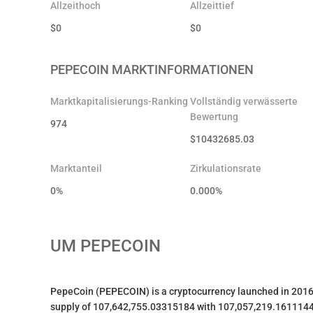
Allzeithoch
Allzeittief
$
0
$
0
PEPECOIN
MARKTINFORMATIONEN
Marktkapitalisierungs-Ranking
Vollständig verwässerte
Bewertung
974
$
10432685.03
Marktanteil
Zirkulationsrate
0%
0.000
%
UM
PEPECOIN
PepeCoin (PEPECOIN) is a cryptocurrency launched in 2016
supply of 107,642,755.03315184 with 107,057,219.16111442