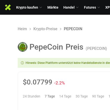
Krypto kaufen
Märkte
Handel
Futures
XP
Heim
Krypto-Preise
PEPECOIN
PepeCoin
Preis
(PEPECOIN)
Hinweis: Diese Plattform unterstützt keine Handelsdienste in d
$
0.07799
-2.2%
24 Stunden
7 Tage
14 Tage
30 Tage
90 Tage