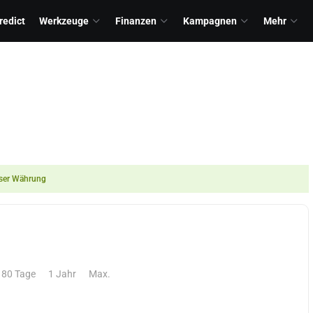
redict
Werkzeuge
Finanzen
Kampagnen
Mehr
ieser Währung
180 Tage
1 Jahr
Max.