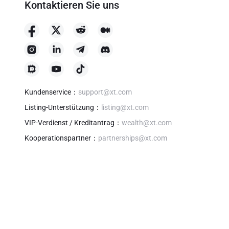
Kontaktieren Sie uns
Kundenservice
：
support@xt.com
Listing-Unterstützung
：
listing@xt.com
VIP-Verdienst / Kreditantrag
：
wealth@xt.com
Kooperationspartner
：
partnerships@xt.com