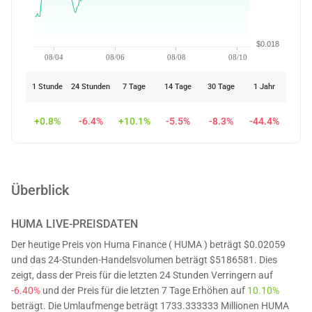
$0.018
08/04
08/06
08/08
08/10
1 Stunde
24 Stunden
7 Tage
14 Tage
30 Tage
1 Jahr
+0.8%
-6.4%
+10.1%
-5.5%
-8.3%
-44.4%
Überblick
HUMA
LIVE-PREISDATEN
Der heutige Preis von Huma Finance ( HUMA ) beträgt $0.02059
und das 24-Stunden-Handelsvolumen beträgt $5186581. Dies
zeigt, dass der Preis für die letzten 24 Stunden Verringern auf
-6.40%
und der Preis für die letzten 7 Tage Erhöhen auf
10.10%
beträgt. Die Umlaufmenge beträgt 1733.333333 Millionen HUMA