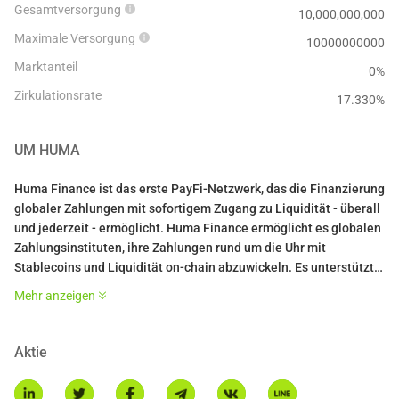
Gesamtversorgung
10,000,000,000
Maximale Versorgung
10000000000
Marktanteil
0%
Zirkulationsrate
17.330
%
UM
HUMA
Huma Finance ist das erste PayFi-Netzwerk, das die Finanzierung
globaler Zahlungen mit sofortigem Zugang zu Liquidität - überall
und jederzeit - ermöglicht. Huma Finance ermöglicht es globalen
Zahlungsinstituten, ihre Zahlungen rund um die Uhr mit
Stablecoins und Liquidität on-chain abzuwickeln. Es unterstützt
Abwicklungen für eine Vielzahl von PayFi-Anwendungsfällen wie
Mehr anzeigen
grenzüberschreitende Zahlungen, Kreditkarten,
Handelsfinanzierung und ermöglicht neuartige Lösungen wie
DePiN-Finanzierung.
Aktie
* Diese Einführung wird von KI-Übersetzung generiert und dient
nur als Referenz.