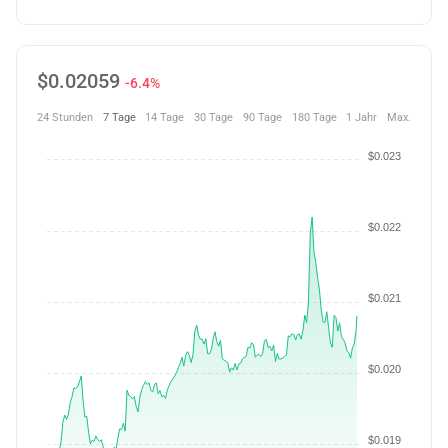
$
0.02059
-6.4%
24 Stunden
7 Tage
14 Tage
30 Tage
90 Tage
180 Tage
1 Jahr
Max.
$0.023
$0.022
$0.021
$0.020
$0.019