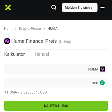
Melden Sie sich an
Heim
Krypto-Preise
HUMA
Huma Finance
Preis
(HUMA)
Kalkulator
Handel
HUMA
$
USD
1
HUMA
≈
0.02080645
USD
KAUFEN
HUMA