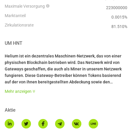
Maximale Versorgung
223000000
Marktanteil
0.0015%
Zirkulationsrate
81.510
%
UM
HNT
Helium ist ein dezentrales Maschinen-Netzwerk, das von einer
physischen Blockchain betrieben wird. Das Netzwerk wird von
Gateways geschaffen, die auch als Miner in unserem Netzwerk
fungieren. Diese Gateway-Betreiber können Tokens basierend
auf der von ihnen bereitgestellten Abdeckung sowie den
Transaktionsgebühren verdienen, die durch Maschinen, die sich
Mehr anzeigen
mit ihrem Gateway verbinden, erzielt werden.
Helium ist eine neue Kryptowährung. Hotspots verdienen, indem
Aktie
sie drahtlose Abdeckung bereitstellen und validieren, und wenn
Geräte im Netzwerk über Hotspots eine Verbindung zum Internet
herstellen.