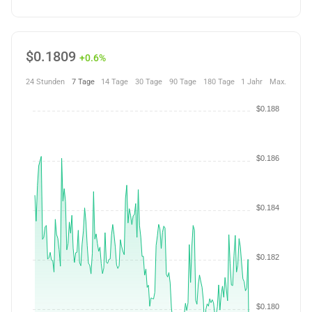
$
0.1809
+0.6%
24 Stunden
7 Tage
14 Tage
30 Tage
90 Tage
180 Tage
1 Jahr
Max.
$0.188
$0.186
$0.184
$0.182
$0.180