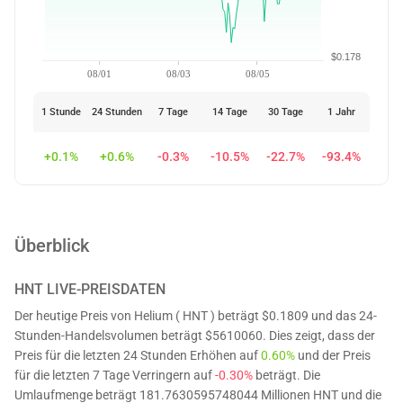
$0.178
08/01
08/03
08/05
1 Stunde
24 Stunden
7 Tage
14 Tage
30 Tage
1 Jahr
+0.1%
+0.6%
-0.3%
-10.5%
-22.7%
-93.4%
Überblick
HNT
LIVE-PREISDATEN
Der heutige Preis von Helium ( HNT ) beträgt $0.1809 und das 24-
Stunden-Handelsvolumen beträgt $5610060. Dies zeigt, dass der
Preis für die letzten 24 Stunden Erhöhen auf
0.60%
und der Preis
für die letzten 7 Tage Verringern auf
-0.30%
beträgt. Die
Umlaufmenge beträgt 181.7630595748044 Millionen HNT und die