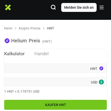
Melden Sie sich an
Heim
Krypto-Preise
HNT
Helium
Preis
(HNT)
Kalkulator
Handel
HNT
$
USD
1
HNT
≈
0.179751
USD
KAUFEN
HNT