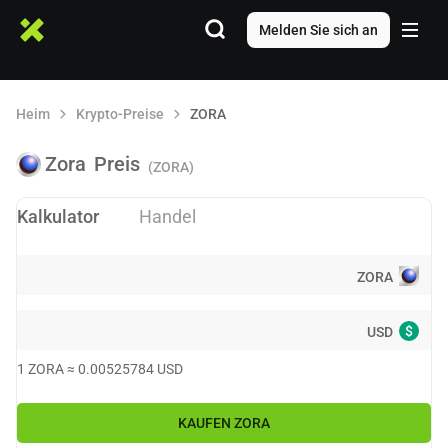
Melden Sie sich an
Heim
Krypto-Preise
ZORA
Zora
Preis
(ZORA)
Kalkulator
Handel
ZORA
$
USD
1
ZORA
≈
0.00525784
USD
KAUFEN
ZORA