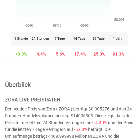
$0.005
08/01
08/03
08/05
1 Stunde
24 Stunden
7 Tage
14 Tage
30 Tage
1 Jahr
+0.3%
-4.4%
-5.6%
-17.4%
-25.3%
-91.3%
Überblick
ZORA
LIVE-PREISDATEN
Der heutige Preis von Zora ( ZORA ) beträgt $0.005276 und das 24-
Stunden-Handelsvolumen beträgt $14006303. Dies zeigt, dass der
Preis für die letzten 24 Stunden Verringern auf
-4.40%
und der Preis
für die letzten 7 Tage Verringern auf
-5.60%
beträgt. Die
Umlaufmenge beträgt 4469.999998 Millionen ZORA und die