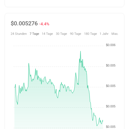
$
0.005276
-4.4%
24 Stunden
7 Tage
14 Tage
30 Tage
90 Tage
180 Tage
1 Jahr
Max.
$0.006
$0.005
$0.005
$0.005
$0.005