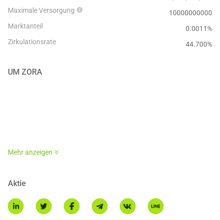
Maximale Versorgung
10000000000
Marktanteil
0.0011%
Zirkulationsrate
44.700
%
UM
ZORA
ZORA is the NFT marketplace protocol working towards a new
Mehr anzeigen
paradigm for creators. It enables the creation, curation, and
collection of NFTs, and makes it possible for people to build their
own markets around their work. In addition, ZORA also launched
Aktie
ZORA NETWORK, a Layer 2 network based on OP Stack. The
network provides a faster and more efficient extension of Ethereum
for artists, creators and the community, and will directly integrate