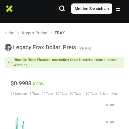
Melden Sie sich an
Heim
Krypto-Preise
FRAX
Legacy Frax Dollar
Preis
(FRAX)
Hinweis: Diese Plattform unterstützt keine Handelsdienste in dieser
Währung
$
0.9908
0.00%
24 Stunden
7 Tage
14 Tage
30 Tage
90 Tage
180 Tage
1 Jahr
Max.
$0.992
$0.992