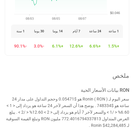
$0.046
08/03
08/05
08/07
1 ساعة
24 ساعة
7 أيام
14 يوما
30 يوما
1 سنة
-90.1%
-3.0%
+6.1%
+12.6%
+6.6%
+1.5%
ملخص
RON
بيانات الأسعار الحية
سعر اليوم لـ Ronin ( RON ) هو $0.05471 وحجم التداول على مدار 24
ساعة هو $748334 . يوضح هذا أن السعر لآخر 24 ساعة هو يزداد إلى < 1 >
6.60% < /1 > والسعر لآخر 7 أيام هو يزداد إلى < 2 > 12.60% < /2 > . يبلغ
العرض المتداول 772.4016794337813 مليون RON وتبلغ القيمة السوقية
لـ Ronin $42,284,485 .