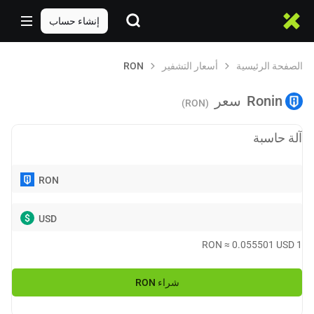
إنشاء حساب
الصفحة الرئيسية
أسعار التشفير
RON
Ronin
سعر
(RON)
آلة حاسبة
RON
$
USD
RON
≈
0.055501
USD
1
شراء
RON