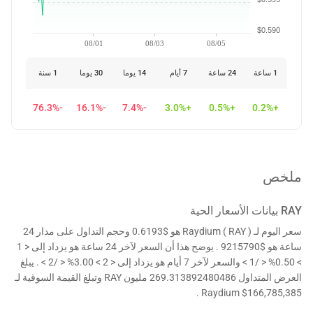
$0.590
08/01
08/03
08/05
1 ساعة
24 ساعة
7 أيام
14 يوما
30 يوما
1 سنة
-76.3%
-16.1%
-7.4%
+3.0%
+0.5%
+0.2%
ملخص
RAY
بيانات الأسعار الحية
سعر اليوم لـ Raydium ( RAY ) هو $0.6193 وحجم التداول على مدار 24
ساعة هو $9215790 . يوضح هذا أن السعر لآخر 24 ساعة هو يزداد إلى < 1
> 0.50% < /1 > والسعر لآخر 7 أيام هو يزداد إلى < 2 > 3.00% < /2 > . يبلغ
العرض المتداول 269.313892480486 مليون RAY وتبلغ القيمة السوقية لـ
Raydium $166,785,385 .