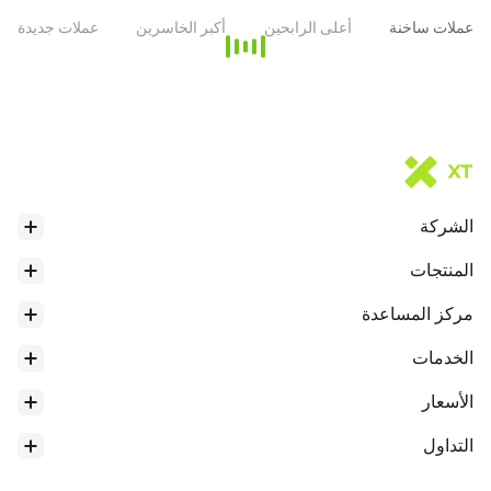
لدفع تطور التمويل اللامركزي (DeFi) والظهور كبروتوكول رائد في هذا
عملات ساخنة
أعلى الرابحين
أكبر الخاسرين
عملات جديدة
* هذه المقدمة تم إنشاؤها بواسطة ترجمة الذكاء الاصطناعي وهي للرجوع
إليها فقط.
الشركة
المنتجات
مركز المساعدة
الخدمات
الأسعار
التداول