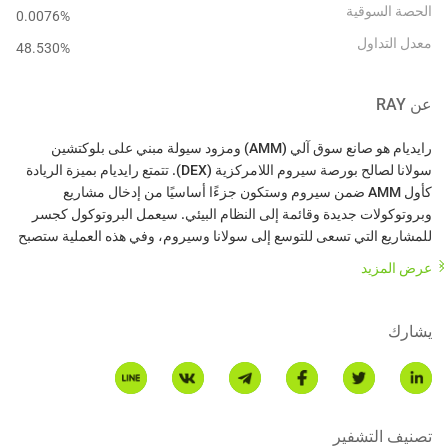
الحصة السوقية
0.0076%
معدل التداول
48.530
%
عن
RAY
رايديام هو صانع سوق آلي (AMM) ومزود سيولة مبني على بلوكتشين
سولانا لصالح بورصة سيروم اللامركزية (DEX). تتمتع رايديام بميزة الريادة
كأول AMM ضمن سيروم وستكون جزءًا أساسيًا من إدخال مشاريع
وبروتوكولات جديدة وقائمة إلى النظام البيئي. سيعمل البروتوكول كجسر
للمشاريع التي تسعى للتوسع إلى سولانا وسيروم، وفي هذه العملية ستصبح
رايديام ورمز RAY أساسًا لتمكين المزيد من التطوير مع الشركاء ومنصتها
عرض المزيد
على عكس أي AMMs أخرى، توفر رايديام سيولة على السلسلة إلى دفتر
يشارك
أوامر مركزي، مما يعني أن مزودي السيولة في رايديام يحصلون على
على المدى الطويل، تهدف رايديام إلى تحقيق والحفاظ على موقع قيادي
بين AMMs ومزودي السيولة على سيروم، مع الاستفادة من قوة سولانا
تصنيف التشفير