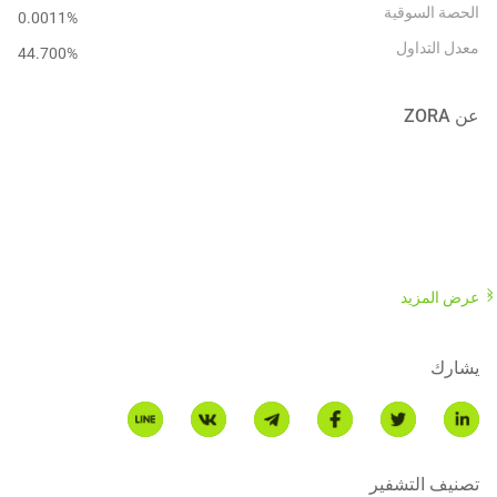
الحصة السوقية
0.0011%
معدل التداول
44.700
%
عن
ZORA
ZORA is the NFT marketplace protocol working towards a new
عرض المزيد
paradigm for creators. It enables the creation, curation, and
collection of NFTs, and makes it possible for people to build their
own markets around their work. In addition, ZORA also launched
يشارك
ZORA NETWORK, a Layer 2 network based on OP Stack. The
network provides a faster and more efficient extension of Ethereum
for artists, creators and the community, and will directly integrate
all existing zora tools.
تصنيف التشفير