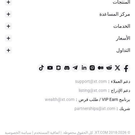
المنتجات
مركز المساعدة
Our mobile and web app, decentralized marketplace, phase two
will be the development of a Metaverse Clinic that will offer a
الخدمات
range of professional services focused on mental health and
well-being, delivered by trained professionals where clients upon
الأسعار
entering the Clinic can choose an avatar and remain anonymous
while being treated, because of the stigma attached to mental
التداول
ارتفاع 24 ساعة
$
0.01285
XRPH token will be used to purchase pharma and healthcare
دعم العملاء
：
support@xt.com
products and services around the globe via our Decentralized
دعم الإدراج
：
listing@xt.com
XRPH will also be a way of sending money and setting up the
برنامج VIP Earn / طلب قرض
：
wealth@xt.com
distribution of the medication to friends and family in
شريك
：
partnerships@xt.com
pharmerging countries.
© 2018-
2026
XT.COM
.
كل الحقوق محفوظة.
|
اتفاقية المستخدم
|
سياسة الخصوصية