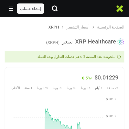
إنشاء حساب
الصفحة الرئيسية
أسعار التشفير
XRPH
XRP Healthcare
سعر
(XRPH)
ملحوظة: هذه المنصة لا تدعم خدمات التداول بهذه العملة
$
0.01229
+0.5%
24 ساعة
7 أيام
14 يوما
30 يوما
90 يوما
180 يوما
1 سنة
الأعلى.
$0.013
$0.013