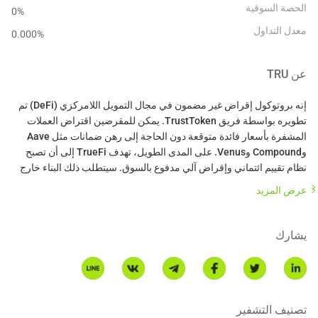
الحصة السوقية
0%
معدل التداول
0.000
%
عن
TRU
إنه بروتوكول إقراض غير مضمون في مجال التمويل اللامركزي (DeFi) تم
تطويره بواسطة فريق TrustToken. يمكن للمقرضين اقتراض العملات
المشفرة بأسعار فائدة متوقعة دون الحاجة إلى رهن ضمانات مثل Aave
وCompound وVenus. على المدى الطويل، تهدف TrueFi إلى أن تصبح
نظام تقييم ائتماني وإقراض آلي مدفوع بالسوق. سيتطلب ذلك البناء خارج
القيود الصارمة والمحافظة مثل الحد الأدنى/الحد الأقصى من العائد السنوي
عرض المزيد
(APY) وعامل المشاركة العالي في TRU. كما سيتطلب أيضًا مستويات
متزايدة من المسؤولية من المستخدمين، خاصة فيما يتعلق بإدخال
مقترضين جدد خارج قائمة الموافقة المسبقة والموافقة على أنواع قروض
يشارك
* هذه المقدمة تم إنشاؤها بواسطة ترجمة الذكاء الاصطناعي وهي للرجوع
إليها فقط.
تصنيف التشفير