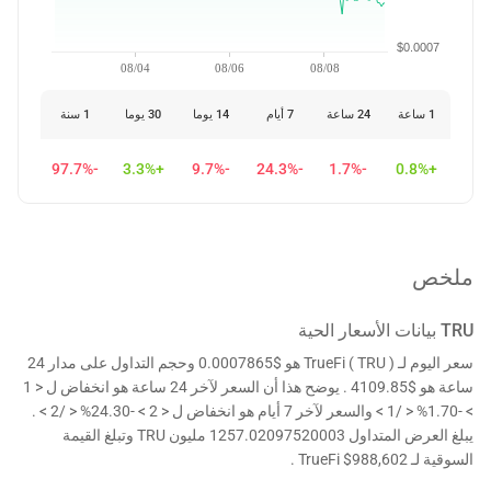
$0.0007
08/04
08/06
08/08
1 ساعة
24 ساعة
7 أيام
14 يوما
30 يوما
1 سنة
-97.7%
+3.3%
-9.7%
-24.3%
-1.7%
+0.8%
ملخص
TRU
بيانات الأسعار الحية
سعر اليوم لـ TrueFi ( TRU ) هو $0.0007865 وحجم التداول على مدار 24
ساعة هو $4109.85 . يوضح هذا أن السعر لآخر 24 ساعة هو انخفاض ل < 1
> -1.70% < /1 > والسعر لآخر 7 أيام هو انخفاض ل < 2 > -24.30% < /2 > .
يبلغ العرض المتداول 1257.02097520003 مليون TRU وتبلغ القيمة
السوقية لـ TrueFi $988,602 .