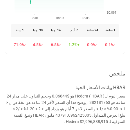
$0.067
08/01
08/03
08/05
1 ساعة
24 ساعة
7 أيام
14 يوما
30 يوما
1 سنة
-71.9%
-4.5%
-6.8%
+1.2%
-0.9%
-0.1%
ملخص
HBAR
بيانات الأسعار الحية
سعر اليوم لـ Hedera ( HBAR ) هو $0.06844 وحجم التداول على مدار 24
ساعة هو $38218176 . يوضح هذا أن السعر لآخر 24 ساعة هو انخفاض ل <
1 > -0.90% < /1 > والسعر لآخر 7 أيام هو يزداد إلى < 2 > 1.20% < /2 > .
يبلغ العرض المتداول 43791.0962425005 مليون HBAR وتبلغ القيمة
السوقية لـ Hedera $2,996,888,915 .