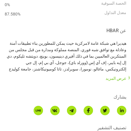
الحصة السوقية
0%
معدل التداول
87.580
%
عن
HBAR
هيديرا هي شبكة عامة لامركزية حيث يمكن للمطورين بناء تطبيقات آمنة
وعادلة مع توافق شبه فوري. المنصة مملوكة ومدارة من قبل مجلس من
المبتكرين العالميين بما في ذلك أفيري دينيسون، بوينغ، دويتشه تليكوم، دي
إل إيه بايبر، إف آي إس (وورلد باي)، جوجل، آي بي إم، إل جي
إلكترونيكس، ماغالو، نومورا، سويرلدز، تاتا كوميونيكاشنز، جامعة كوليدج
عرض المزيد
تعمل خدمة توافق هيديرا (HCS) كطبقة ثقة لأي تطبيق أو شبكة مرخصة
وتسمح بإنشاء سجل غير قابل للتغيير وقابل للتحقق من الرسائل. يتم تقديم
يشارك
رسائل التطبيق إلى شبكة هيديرا للتوافق، مع طابع زمني موثوق، وترتيبها
بشكل عادل. استخدم HCS لتتبع الأصول عبر سلسلة التوريد، وإنشاء
سجلات قابلة للتدقيق للأحداث في منصة إعلانات، أو حتى استخدامها
تصنيف التشفير