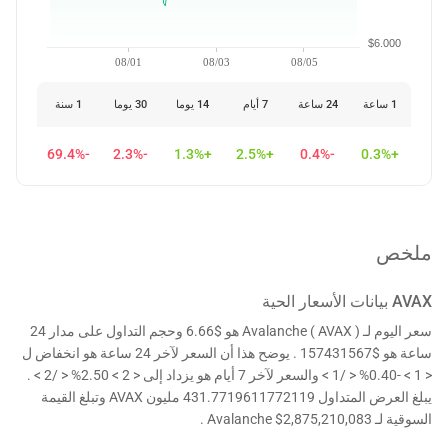
$6.000
08/01
08/03
08/05
1 ساعة
24 ساعة
7 أيام
14 يوما
30 يوما
1 سنة
-69.4%
-2.3%
+1.3%
+2.5%
-0.4%
+0.3%
ملخص
AVAX
بيانات الأسعار الحية
سعر اليوم لـ Avalanche ( AVAX ) هو $6.66 وحجم التداول على مدار 24
ساعة هو $157431567 . يوضح هذا أن السعر لآخر 24 ساعة هو انخفاض ل
< 1 > -0.40% < /1 > والسعر لآخر 7 أيام هو يزداد إلى < 2 > 2.50% < /2 > .
يبلغ العرض المتداول 431.7719611772119 مليون AVAX وتبلغ القيمة
السوقية لـ Avalanche $2,875,210,083 .