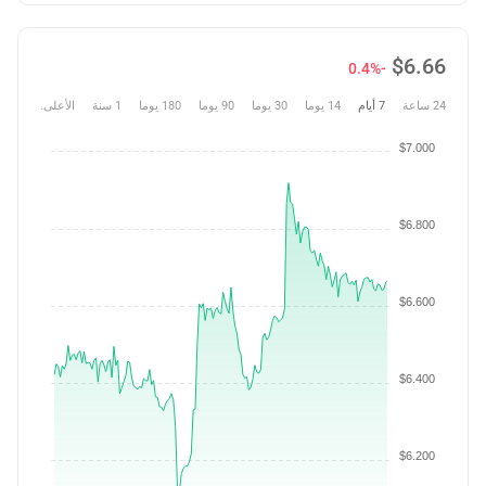
$
6.66
-0.4%
24 ساعة
7 أيام
14 يوما
30 يوما
90 يوما
180 يوما
1 سنة
الأعلى.
$7.000
$6.800
$6.600
$6.400
$6.200