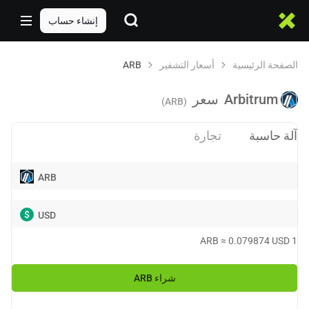
إنشاء حساب
الصفحة الرئيسية
أسعار التشفير
ARB
Arbitrum
سعر
(ARB)
آلة حاسبة
تجارة
ARB
$
USD
ARB
≈
0.079874
USD
1
شراء
ARB