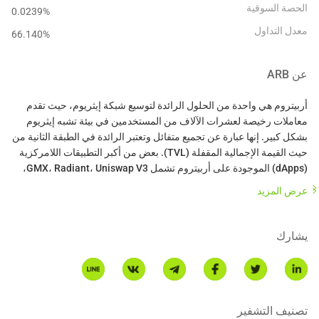
الحصة السوقية
0.0239%
معدل التداول
66.140
%
عن
ARB
أربيتروم هي واحدة من الحلول الرائدة لتوسيع شبكة إيثريوم، حيث تقدم
معاملات رخيصة لعشرات الآلاف من المستخدمين في بيئة تشبه إيثريوم
بشكل كبير. إنها عبارة عن تجميع متفائل وتعتبر الرائدة في الطبقة الثانية من
حيث القيمة الإجمالية المقفلة (TVL). بعض من أكبر التطبيقات اللامركزية
(dApps) الموجودة على أربيتروم تشمل GMX، Radiant، Uniswap V3،
عرض المزيد
* هذه المقدمة تم إنشاؤها بواسطة ترجمة الذكاء الاصطناعي وهي للرجوع
إليها فقط.
يشارك
تصنيف التشفير