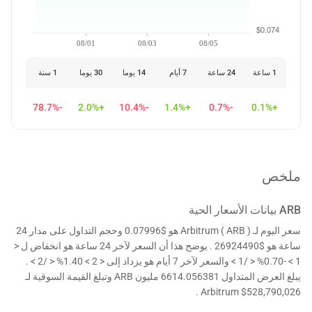
$0.074
08/01
08/03
08/05
1 ساعة
24 ساعة
7 أيام
14 يوما
30 يوما
1 سنة
-78.7%
+2.0%
-10.4%
+1.4%
-0.7%
+0.1%
ملخص
ARB
بيانات الأسعار الحية
سعر اليوم لـ Arbitrum ( ARB ) هو $0.07996 وحجم التداول على مدار 24
ساعة هو $26924490 . يوضح هذا أن السعر لآخر 24 ساعة هو انخفاض ل <
1 > -0.70% < /1 > والسعر لآخر 7 أيام هو يزداد إلى < 2 > 1.40% < /2 > .
يبلغ العرض المتداول 6614.056381 مليون ARB وتبلغ القيمة السوقية لـ
Arbitrum $528,790,026 .